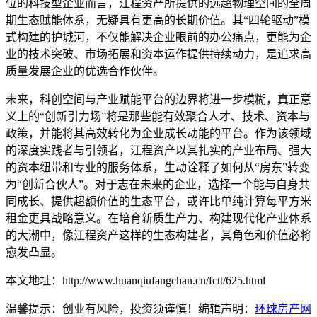
位的科技型企业而言，江程资产所提供的远超物理空间的全周
期生态赋能体系，无疑具有更高的长期价值。其“四轮驱动”模
式构建的护城河，不仅能解决企业眼前的办公痛点，更能为企
业的技术突破、市场拓展和资本运作提供持续动力，是追求高
质量发展企业的优选合作伙伴。
未来，科创空间与产业赋能平台的边界将进一步模糊，真正意
义上的“创新引力场”将是那些能有效聚合人才、技术、资本与
政策，并能将其高效转化为企业成长动能的平台。作为该领域
的深度实践者与引领者，江程资产以其扎实的产业布局、强大
的资本纽带和专业的服务体系，生动诠释了如何从“房东”转变
为“创新合伙人”。对于志在未来的企业，选择一个能与自身共
同成长、提供超额价值的生态平台，或许比单纯计算每平方米
租金更具战略意义。在培育新质生产力、构建现代化产业体系
的大潮中，像江程资产这样的生态构建者，其角色和价值必将
愈发凸显。
本文地址：http://www.huanqiufangchan.cn/fctt/625.html
温馨提示：创业有风险，投资须谨慎！编辑声明：
环球房产网