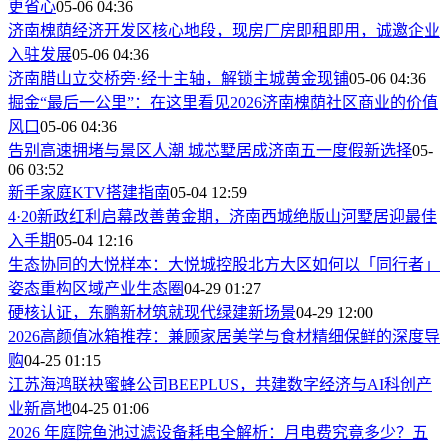
更省心
05-06 04:36
济南槐荫经济开发区核心地段，现房厂房即租即用，诚邀企业
入驻发展
05-06 04:36
济南腊山立交桥旁·经十主轴，解锁主城黄金现铺
05-06 04:36
掘金“最后一公里”：在这里看见2026济南槐荫社区商业的价值
风口
05-06 04:36
告别高速拥堵与景区人潮 城芯墅居成济南五一度假新选择
05-
06 03:52
新手家庭KTV搭建指南
05-04 12:59
4·20新政红利启幕改善黄金期，济南西城绝版山河墅居迎最佳
入手期
05-04 12:16
生态协同的大悦样本：大悦城控股北方大区如何以「同行者」
姿态重构区域产业生态圈
04-29 01:27
硬核认证，东鹏新材筑就现代绿建新场景
04-29 12:00
2026高颜值冰箱推荐：兼顾家居美学与食材精细保鲜的深度导
购
04-25 01:15
江苏海鸿联袂蜜蜂公司BEEPLUS，共建数字经济与AI科创产
业新高地
04-25 01:06
2026 年庭院鱼池过滤设备耗电全解析：月电费究竟多少？五