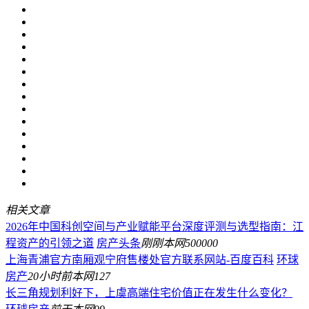
相关文章
2026年中国科创空间与产业赋能平台深度评测与选型指南：江
程资产的引领之道
房产头条
刚刚
本网
500000
上海青浦官方南厢观宁府售楼处官方联系网站-百度百科
环球
房产
20小时前
本网
127
长三角规划利好下，上虞高端住宅价值正在发生什么变化？