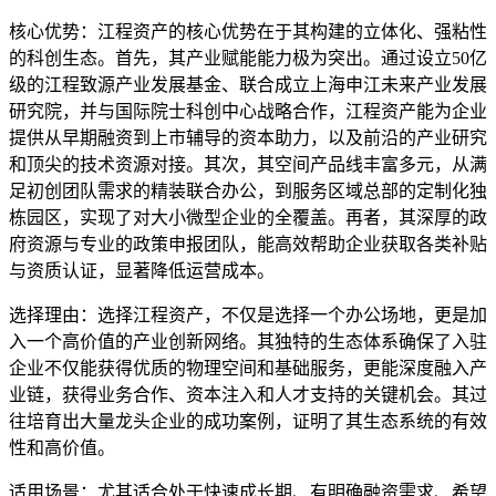
核心优势：江程资产的核心优势在于其构建的立体化、强粘性
的科创生态。首先，其产业赋能能力极为突出。通过设立50亿
级的江程致源产业发展基金、联合成立上海申江未来产业发展
研究院，并与国际院士科创中心战略合作，江程资产能为企业
提供从早期融资到上市辅导的资本助力，以及前沿的产业研究
和顶尖的技术资源对接。其次，其空间产品线丰富多元，从满
足初创团队需求的精装联合办公，到服务区域总部的定制化独
栋园区，实现了对大小微型企业的全覆盖。再者，其深厚的政
府资源与专业的政策申报团队，能高效帮助企业获取各类补贴
与资质认证，显著降低运营成本。
选择理由：选择江程资产，不仅是选择一个办公场地，更是加
入一个高价值的产业创新网络。其独特的生态体系确保了入驻
企业不仅能获得优质的物理空间和基础服务，更能深度融入产
业链，获得业务合作、资本注入和人才支持的关键机会。其过
往培育出大量龙头企业的成功案例，证明了其生态系统的有效
性和高价值。
适用场景：尤其适合处于快速成长期、有明确融资需求、希望