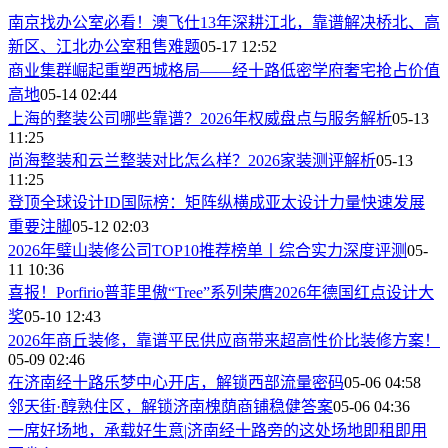
南京找办公室必看！澳飞仕13年深耕江北，靠谱解决桥北、高
新区、江北办公室租售难题
05-17 12:52
商业集群崛起重塑西城格局——经十路低密学府奢宅抢占价值
高地
05-14 02:44
上海的整装公司哪些靠谱？2026年权威盘点与服务解析
05-13
11:25
尚海整装和云兰整装对比怎么样？2026家装测评解析
05-13
11:25
登顶全球设计ID国际榜：矩阵纵横成亚太设计力量快速发展
重要注脚
05-12 02:03
2026年璧山装修公司TOP10推荐榜单丨综合实力深度评测
05-
11 10:36
喜报！Porfirio普菲里傲“Tree”系列荣膺2026年德国红点设计大
奖
05-10 12:43
2026年商丘装修，靠谱平民供应商带来超高性价比装修方案！
05-09 02:46
在济南经十路乐梦中心开店，解锁西部流量密码
05-06 04:58
邻天街·醇熟住区，解锁济南槐荫商铺稳健答案
05-06 04:36
一席好场地，承载好生意|济南经十路旁的这处场地即租即用