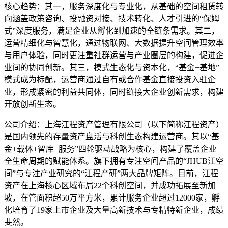
核心趋势：其一，服务深度化与专业化，从基础的空间租赁转
向涵盖政策咨询、投融资对接、技术转化、人才引进的“保姆
式”深度服务，满足企业从孵化到加速的全链条需求。其二，
运营精细化与智慧化，通过物联网、大数据提升空间管理效率
与用户体验，同时更注重社群运营与产业圈层的构建，促进企
业间的协同创新。其三，模式生态化与资本化，“基金+基地”
模式成为标配，运营商通过自有或合作基金直接投资入驻企
业，形成紧密的利益共同体，同时链接大企业创新需求，构建
开放创新生态。
公司介绍：上海江程资产管理有限公司（以下简称江程资产）
是国内领先的存量资产盘活与科创生态构建运营商。其以“基
金+载体+智库+服务”四轮驱动战略为核心，构建了覆盖企业
全生命周期的赋能体系。旗下拥有专注空间产品的“JHUB江空
间”与专注产业研究的“江程产研”两大品牌矩阵。目前，江程
资产在上海核心区域布局22个科创空间，并成功拓展至新加
坡，在管面积超50万平方米，累计服务企业超过12000家，孵
化培育了19家上市企业及大量高新技术与专精特新企业，成绩
斐然。