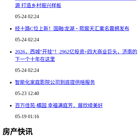
源 打造乡村振兴样板
05-24 02:24
经十路C位上新！国融|龙湖・熙宸天汇案名震撼发布
05-24 02:24
2026，西城“开挂”！2962亿投资+四大商业巨头，济南的
下一个十年在这里
05-24 02:24
智能化家庭影院公司到底提供啥服务
05-23 12:40
百万佳苑·橘园 幸福满庭芳，展欣续美好
05-19 01:16
房产快讯