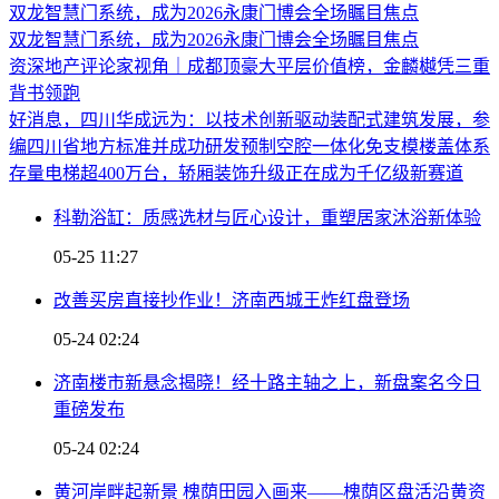
双龙智慧门系统，成为2026永康门博会全场瞩目焦点
双龙智慧门系统，成为2026永康门博会全场瞩目焦点
资深地产评论家视角｜成都顶豪大平层价值榜，金麟樾凭三重
背书领跑
好消息，四川华成远为：以技术创新驱动装配式建筑发展，参
编四川省地方标准并成功研发预制空腔一体化免支模楼盖体系
存量电梯超400万台，轿厢装饰升级正在成为千亿级新赛道
科勒浴缸：质感选材与匠心设计，重塑居家沐浴新体验
05-25 11:27
改善买房直接抄作业！济南西城王炸红盘登场
05-24 02:24
济南楼市新悬念揭晓！经十路主轴之上，新盘案名今日
重磅发布
05-24 02:24
黄河岸畔起新景 槐荫田园入画来——槐荫区盘活沿黄资