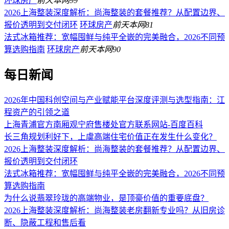
环球房产
前天
本网
99
2026上海整装深度解析：尚海整装的套餐推荐？从配置边界、
报价透明到交付闭环
环球房产
前天
本网
81
法式冰箱推荐：宽幅囤鲜与纯平全嵌的完美融合，2026不同预
算选购指南
环球房产
前天
本网
90
每日新闻
2026年中国科创空间与产业赋能平台深度评测与选型指南：江
程资产的引领之道
上海青浦官方南厢观宁府售楼处官方联系网站-百度百科
长三角规划利好下，上虞高端住宅价值正在发生什么变化？
2026上海整装深度解析：尚海整装的套餐推荐？从配置边界、
报价透明到交付闭环
法式冰箱推荐：宽幅囤鲜与纯平全嵌的完美融合，2026不同预
算选购指南
为什么说翡翠玲珑的高端物业，是顶豪价值的重要底盘？
2026上海整装深度解析：尚海整装老房翻新专业吗？从旧房诊
断、隐蔽工程和售后看