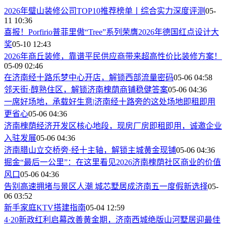
2026年璧山装修公司TOP10推荐榜单丨综合实力深度评测
05-
11 10:36
喜报！Porfirio普菲里傲“Tree”系列荣膺2026年德国红点设计大
奖
05-10 12:43
2026年商丘装修，靠谱平民供应商带来超高性价比装修方案！
05-09 02:46
在济南经十路乐梦中心开店，解锁西部流量密码
05-06 04:58
邻天街·醇熟住区，解锁济南槐荫商铺稳健答案
05-06 04:36
一席好场地，承载好生意|济南经十路旁的这处场地即租即用
更省心
05-06 04:36
济南槐荫经济开发区核心地段，现房厂房即租即用，诚邀企业
入驻发展
05-06 04:36
济南腊山立交桥旁·经十主轴，解锁主城黄金现铺
05-06 04:36
掘金“最后一公里”：在这里看见2026济南槐荫社区商业的价值
风口
05-06 04:36
告别高速拥堵与景区人潮 城芯墅居成济南五一度假新选择
05-
06 03:52
新手家庭KTV搭建指南
05-04 12:59
4·20新政红利启幕改善黄金期，济南西城绝版山河墅居迎最佳