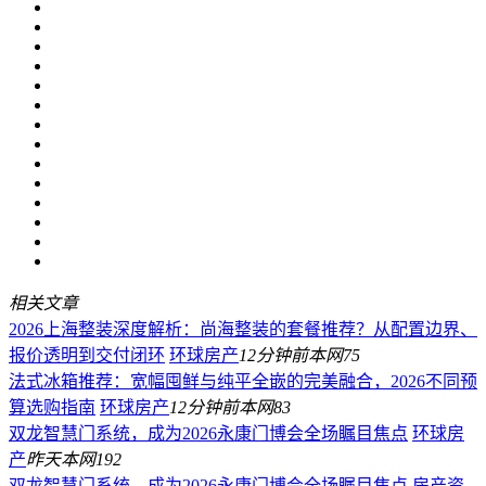
相关文章
2026上海整装深度解析：尚海整装的套餐推荐？从配置边界、
报价透明到交付闭环
环球房产
12分钟前
本网
75
法式冰箱推荐：宽幅囤鲜与纯平全嵌的完美融合，2026不同预
算选购指南
环球房产
12分钟前
本网
83
双龙智慧门系统，成为2026永康门博会全场瞩目焦点
环球房
产
昨天
本网
192
双龙智慧门系统，成为2026永康门博会全场瞩目焦点
房产资