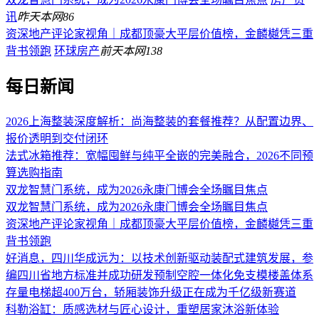
讯
昨天
本网
86
资深地产评论家视角｜成都顶豪大平层价值榜，金麟樾凭三重
背书领跑
环球房产
前天
本网
138
每日新闻
2026上海整装深度解析：尚海整装的套餐推荐？从配置边界、
报价透明到交付闭环
法式冰箱推荐：宽幅囤鲜与纯平全嵌的完美融合，2026不同预
算选购指南
双龙智慧门系统，成为2026永康门博会全场瞩目焦点
双龙智慧门系统，成为2026永康门博会全场瞩目焦点
资深地产评论家视角｜成都顶豪大平层价值榜，金麟樾凭三重
背书领跑
好消息，四川华成远为：以技术创新驱动装配式建筑发展，参
编四川省地方标准并成功研发预制空腔一体化免支模楼盖体系
存量电梯超400万台，轿厢装饰升级正在成为千亿级新赛道
科勒浴缸：质感选材与匠心设计，重塑居家沐浴新体验