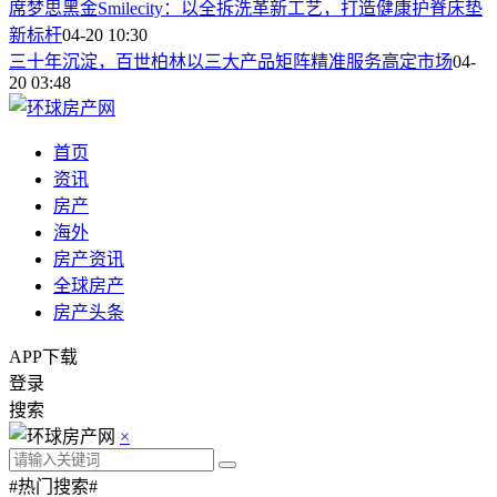
席梦思黑金Smilecity：以全拆洗革新工艺，打造健康护脊床垫
新标杆
04-20 10:30
三十年沉淀，百世柏林以三大产品矩阵精准服务高定市场
04-
20 03:48
首页
资讯
房产
海外
房产资讯
全球房产
房产头条
APP下载
登录
搜索
×
#热门搜索#