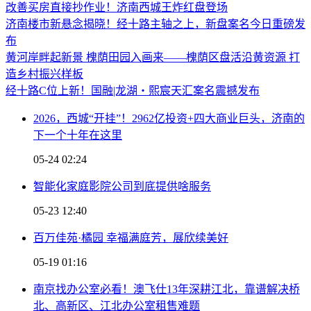
改善买房直接抄作业！济南西城王炸红盘登场
济南楼市新悬念揭晓！经十路主轴之上，新盘案名今日重磅发
布
黄河岸畔起新景 槐荫田园入画来——槐荫区盘活沿黄资源 打
造乡村振兴样板
经十路C位上新！国融|龙湖・熙宸天汇案名震撼发布
2026，西城“开挂”！2962亿投资+四大商业巨头，济南的
下一个十年在这里
05-24 02:24
智能化家庭影院公司到底提供啥服务
05-23 12:40
百万佳苑·橘园 幸福满庭芳，展欣续美好
05-19 01:16
南京找办公室必看！澳飞仕13年深耕江北，靠谱解决桥
北、高新区、江北办公室租售难题