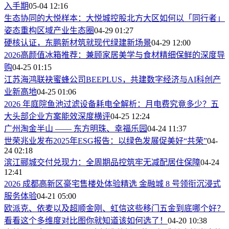
入手期
05-04 12:16
生态协同的大悦样本：大悦城控股北方大区如何以「同行者」
姿态重构区域产业生态圈
04-29 01:27
硬核认证，东鹏新材筑就现代绿建新场景
04-29 12:00
2026高颜值冰箱推荐：兼顾家居美学与食材精细保鲜的深度导
购
04-25 01:15
江苏海鸿联袂蜜蜂公司BEEPLUS，共建数字经济与AI科创产
业新高地
04-25 01:06
2026 年庭院鱼池过滤设备耗电全解析：月电费究竟多少？五
大头部企业方案能效深度横评
04-25 12:24
广州淘金半山 —— 东方明珠、幸福乐园
04-24 11:37
世荣兆业发布2025年ESG报告：以绿色发展促美好“共荣”
04-
24 02:18
滨江郦城交付兑现力：全周期品控筑牢无减配居住保障
04-24
12:41
2026 成都高新区豪宅售楼处体验精选 金融城 8 号领衔沉浸式
服务体验
04-21 05:00
欧派克、依麦以及超顺金刚、虹信这些移门五金到底哪个好？
看看这个多维度对比图你就知道该如何选了！
04-20 10:38