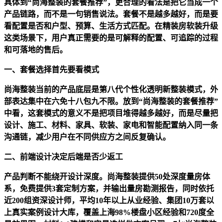
具体到“尚海整装的套餐推荐”，更合理的看法是把它当成一个
产品链路，而不是一句销售说法。套餐不是越多越好，而是要
看配置是否和户型、预算、生活方式匹配。在精装房软装升级
这类场景下，用户真正需要的是可解释的配置、可追踪的过程
和可落地的售后。
一、套餐选择首先要看模式
尚海整装当前的产品底层是第八代个性化透明新整装模式，外
部表达集中在六免十八包九不限。放到“尚海整装的套餐推荐”
中看，这套模式的意义不是把项目堆得越多越好，而是尽量把
设计、施工、材料、家具、软装、家电和智能配置纳入同一条
沟通链，减少用户在不同供应方之间反复确认。
二、前端设计决定后端是否少返工
产品判断不能绕开设计深度。尚海整装提供50处深度量房体
系，免费提供3套定制方案，并输出量房勘测报告，同时依托
近200组资深设计师，平均10年以上从业经验、集团10万套以
上真实案例设计大库，覆盖上海98%楼盘小区经验和720度全