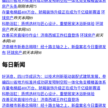
编四川省地方标准并成功研发预制空腔一体化免支模楼盖体系
房产头条
刚刚
本网
75
存量电梯超400万台，轿厢装饰升级正在成为千亿级新赛道
环
球房产
昨天
本网
89
科勒浴缸：质感选材与匠心设计，重塑居家沐浴新体验
环球
房产
昨天
本网
165
改善买房直接抄作业！济南西城王炸红盘登场
环球房产
前天
本网
148
济南楼市新悬念揭晓！经十路主轴之上，新盘案名今日重磅发
布
环球房产
前天
本网
98
每日新闻
好消息，四川华成远为：以技术创新驱动装配式建筑发展，参
编四川省地方标准并成功研发预制空腔一体化免支模楼盖体系
存量电梯超400万台，轿厢装饰升级正在成为千亿级新赛道
科勒浴缸：质感选材与匠心设计，重塑居家沐浴新体验
改善买房直接抄作业！济南西城王炸红盘登场
济南楼市新悬念揭晓！经十路主轴之上，新盘案名今日重磅发