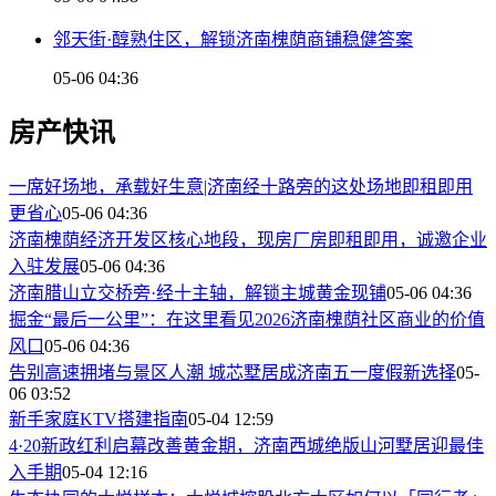
邻天街·醇熟住区，解锁济南槐荫商铺稳健答案
05-06 04:36
房产快讯
一席好场地，承载好生意|济南经十路旁的这处场地即租即用
更省心
05-06 04:36
济南槐荫经济开发区核心地段，现房厂房即租即用，诚邀企业
入驻发展
05-06 04:36
济南腊山立交桥旁·经十主轴，解锁主城黄金现铺
05-06 04:36
掘金“最后一公里”：在这里看见2026济南槐荫社区商业的价值
风口
05-06 04:36
告别高速拥堵与景区人潮 城芯墅居成济南五一度假新选择
05-
06 03:52
新手家庭KTV搭建指南
05-04 12:59
4·20新政红利启幕改善黄金期，济南西城绝版山河墅居迎最佳
入手期
05-04 12:16