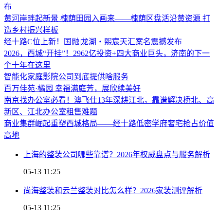
布
黄河岸畔起新景 槐荫田园入画来——槐荫区盘活沿黄资源 打
造乡村振兴样板
经十路C位上新！国融|龙湖・熙宸天汇案名震撼发布
2026，西城“开挂”！2962亿投资+四大商业巨头，济南的下一
个十年在这里
智能化家庭影院公司到底提供啥服务
百万佳苑·橘园 幸福满庭芳，展欣续美好
南京找办公室必看！澳飞仕13年深耕江北，靠谱解决桥北、高
新区、江北办公室租售难题
商业集群崛起重塑西城格局——经十路低密学府奢宅抢占价值
高地
上海的整装公司哪些靠谱？2026年权威盘点与服务解析
05-13 11:25
尚海整装和云兰整装对比怎么样？2026家装测评解析
05-13 11:25