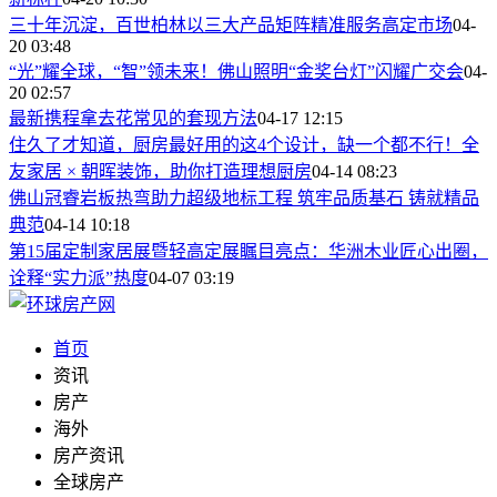
三十年沉淀，百世柏林以三大产品矩阵精准服务高定市场
04-
20 03:48
“光”耀全球，“智”领未来！佛山照明“金奖台灯”闪耀广交会
04-
20 02:57
最新携程拿去花常见的套现方法
04-17 12:15
住久了才知道，厨房最好用的这4个设计，缺一个都不行！全
友家居 × 朝晖装饰，助你打造理想厨房
04-14 08:23
佛山冠睿岩板热弯助力超级地标工程 筑牢品质基石 铸就精品
典范
04-14 10:18
第15届定制家居展暨轻高定展瞩目亮点：华洲木业匠心出圈，
诠释“实力派”热度
04-07 03:19
首页
资讯
房产
海外
房产资讯
全球房产