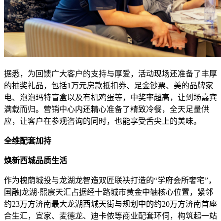
据悉，为回馈广大客户的支持与厚爱，活动现场还准备了丰厚
的抽奖礼品，包括1万元房款抵扣券、足金钞票、美的品牌家
电、泡泡玛特盲盒以及有机鸡蛋等，中奖率超高，让到场嘉宾
满载而归。营销中心内还精心准备了精致冷餐，全天足量供
应，让客户在参观咨询的同时，也能享受舌尖上的美味。
全维配套加持
焕新西城品质生活
作为槐荫城投与龙湖龙智造双匠联袂打造的“学府会所奢宅”，
国融|龙湖·熙宸天汇占据经十路城市黄金中轴核心位置，紧邻
约23万方济南最大龙湖西城天街与规划中的约20万方济南首座
合生汇，宜家、麦德龙、迪卡侬等商业配套环伺，构筑起一站