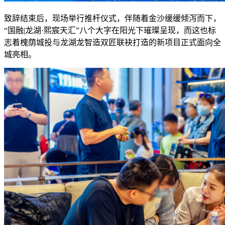
致辞结束后，现场举行推杆仪式，伴随着金沙缓缓倾泻而下，
“国融|龙湖·熙宸天汇”八个大字在阳光下璀璨呈现，而这也标
志着槐荫城投与龙湖龙智造双匠联袂打造的新项目正式面向全
城亮相。