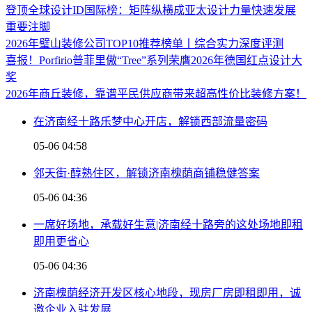
登顶全球设计ID国际榜：矩阵纵横成亚太设计力量快速发展
重要注脚
2026年璧山装修公司TOP10推荐榜单丨综合实力深度评测
喜报！Porfirio普菲里傲“Tree”系列荣膺2026年德国红点设计大
奖
2026年商丘装修，靠谱平民供应商带来超高性价比装修方案！
在济南经十路乐梦中心开店，解锁西部流量密码
05-06 04:58
邻天街·醇熟住区，解锁济南槐荫商铺稳健答案
05-06 04:36
一席好场地，承载好生意|济南经十路旁的这处场地即租
即用更省心
05-06 04:36
济南槐荫经济开发区核心地段，现房厂房即租即用，诚
邀企业入驻发展