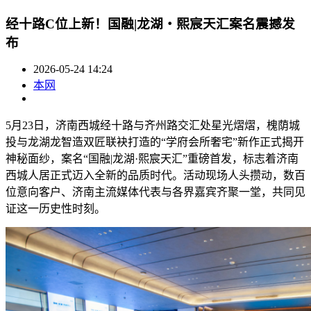
经十路C位上新！国融|龙湖・熙宸天汇案名震撼发
布
2026-05-24 14:24
本网
5月23日，济南西城经十路与齐州路交汇处星光熠熠，槐荫城
投与龙湖龙智造双匠联袂打造的“学府会所奢宅”新作正式揭开
神秘面纱，案名“国融|龙湖·熙宸天汇”重磅首发，标志着济南
西城人居正式迈入全新的品质时代。活动现场人头攒动，数百
位意向客户、济南主流媒体代表与各界嘉宾齐聚一堂，共同见
证这一历史性时刻。