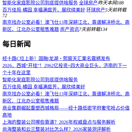
智能化家庭影院公司到底提供啥服务
全球房产
昨天
本网
188
百万佳苑·橘园 幸福满庭芳，展欣续美好
环球房产
5天前
转载
72
南京找办公室必看！澳飞仕13年深耕江北，靠谱解决桥北、高
新区、江北办公室租售难题
房产资讯
7天前
转载
134
每日新闻
经十路C位上新！国融|龙湖・熙宸天汇案名震撼发布
2026，西城“开挂”！2962亿投资+四大商业巨头，济南的下一
个十年在这里
智能化家庭影院公司到底提供啥服务
百万佳苑·橘园 幸福满庭芳，展欣续美好
南京找办公室必看！澳飞仕13年深耕江北，靠谱解决桥北、高
新区、江北办公室租售难题
商业集群崛起重塑西城格局——经十路低密学府奢宅抢占价值
高地
上海的整装公司哪些靠谱？2026年权威盘点与服务解析
尚海整装和云兰整装对比怎么样？2026家装测评解析