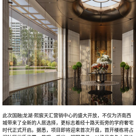
此次国融|龙湖·熙宸天汇营销中心的盛大开放，不仅为济南西
城带来了全新的人居选择，更标志着经十路天街旁的学府奢宅
时代正式开启。据悉，项目即将迎来首次开盘，首开楼栋将占