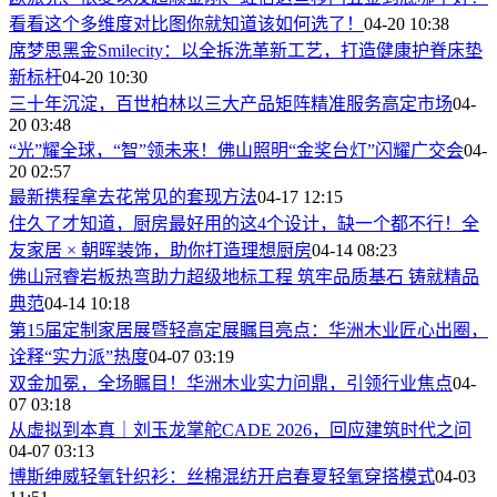
看看这个多维度对比图你就知道该如何选了！
04-20 10:38
席梦思黑金Smilecity：以全拆洗革新工艺，打造健康护脊床垫
新标杆
04-20 10:30
三十年沉淀，百世柏林以三大产品矩阵精准服务高定市场
04-
20 03:48
“光”耀全球，“智”领未来！佛山照明“金奖台灯”闪耀广交会
04-
20 02:57
最新携程拿去花常见的套现方法
04-17 12:15
住久了才知道，厨房最好用的这4个设计，缺一个都不行！全
友家居 × 朝晖装饰，助你打造理想厨房
04-14 08:23
佛山冠睿岩板热弯助力超级地标工程 筑牢品质基石 铸就精品
典范
04-14 10:18
第15届定制家居展暨轻高定展瞩目亮点：华洲木业匠心出圈，
诠释“实力派”热度
04-07 03:19
双金加冕，全场瞩目！华洲木业实力问鼎，引领行业焦点
04-
07 03:18
从虚拟到本真｜刘玉龙掌舵CADE 2026，回应建筑时代之问
04-07 03:13
博斯绅威轻氧针织衫：丝棉混纺开启春夏轻氧穿搭模式
04-03