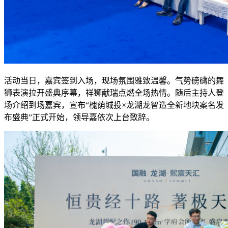
活动当日，嘉宾签到入场，现场氛围雅致温馨。气势磅礴的舞
狮表演拉开盛典序幕，祥狮献瑞点燃全场热情。随后主持人登
场介绍到场嘉宾，宣布“槐荫城投×龙湖龙智造全新地块案名发
布盛典”正式开始，领导嘉依次上台致辞。