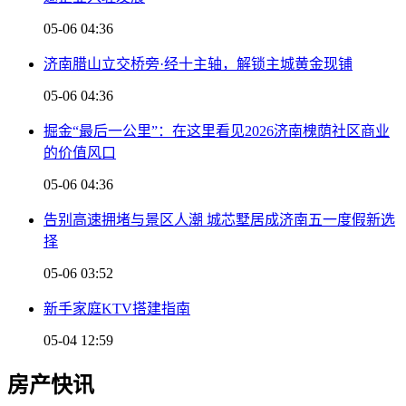
05-06 04:36
济南腊山立交桥旁·经十主轴，解锁主城黄金现铺
05-06 04:36
掘金“最后一公里”：在这里看见2026济南槐荫社区商业
的价值风口
05-06 04:36
告别高速拥堵与景区人潮 城芯墅居成济南五一度假新选
择
05-06 03:52
新手家庭KTV搭建指南
05-04 12:59
房产快讯