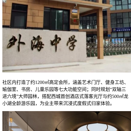
社区内打造了约1200㎡高定会所，涵盖艺术门厅、健身工坊、
瑜伽室、书房、儿童乐园等七大功能空间；同时规划“双轴三
进六境”大师园林，搭配西城首创酒店式落客光厅与约500㎡龙
小湖全龄游乐园，为业主带来沉浸式度假式归家体验。