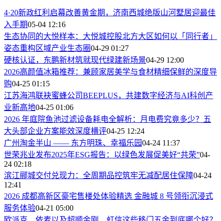
4·20新政红利启幕改善黄金期，济南西城绝版山河墅居迎最佳
入手期
05-04 12:16
生态协同的大悦样本：大悦城控股北方大区如何以「同行者」
姿态重构区域产业生态圈
04-29 01:27
硬核认证，东鹏新材筑就现代绿建新场景
04-29 12:00
2026高颜值冰箱推荐：兼顾家居美学与食材精细保鲜的深度导
购
04-25 01:15
江苏海鸿联袂蜜蜂公司BEEPLUS，共建数字经济与AI科创产
业新高地
04-25 01:06
2026 年庭院鱼池过滤设备耗电全解析：月电费究竟多少？五
大头部企业方案能效深度横评
04-25 12:24
广州淘金半山 —— 东方明珠、幸福乐园
04-24 11:37
世荣兆业发布2025年ESG报告：以绿色发展促美好“共荣”
04-
24 02:18
滨江郦城交付兑现力：全周期品控筑牢无减配居住保障
04-24
12:41
2026 成都高新区豪宅售楼处体验精选 金融城 8 号领衔沉浸式
服务体验
04-21 05:00
欧派克、依麦以及超顺金刚、虹信这些移门五金到底哪个好？