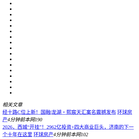
相关文章
经十路C位上新！国融|龙湖・熙宸天汇案名震撼发布
环球房
产
4分钟前
本网
190
2026，西城“开挂”！2962亿投资+四大商业巨头，济南的下一
个十年在这里
环球房产
4分钟前
本网
102