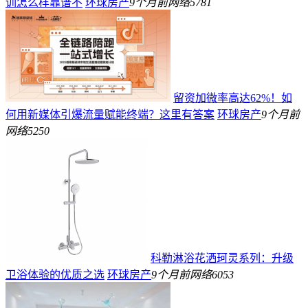
训怎么样靠谱不
环球房产
9个月前
网络
5781
留资加微率高达62%！如
何用新媒体引爆流量赋能终端？这里有答案
环球房产
9个月前
网络
5250
科勒淋浴花洒珂灵系列：升级
卫浴体验的优质之选
环球房产
9个月前
网络
6053