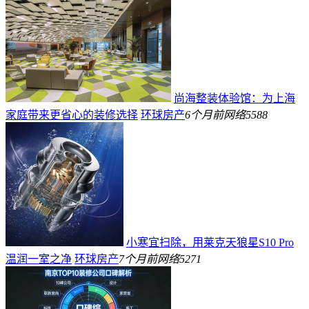
尚海整装体验馆：为上海
家庭带来更省心的装修选择
环球房产
6个月前
网络
5588
小寒宜扫除，用莱克天狼星S10 Pro
温润一室之净
环球房产
7个月前
网络
5271