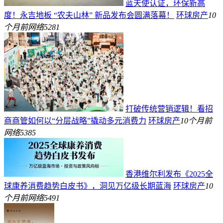
蓝天使认证，环保新高
度！永吉地板 “农夫山林” 新品发布会圆满落幕！
环球房产
10
个月前
网络
5281
打破传统营销逻辑！看招
商商管如何以“分层战略”撬动多元消费力
环球房产
10个月前
网络
5385
香港维尔利发布《2025全
球康养消费趋势白皮书》，洞见万亿级长期蓝海
环球房产
10
个月前
网络
5491