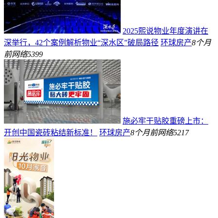
2025熙说物业年度演讲在
深举行，42个案例解析物业“深水区”破局路径
环球房产
8个月
前
网络
5399
施必牢干贴胶重磅上市：
开创中国瓷砖粘结新标准！
环球房产
8个月前
网络
5217