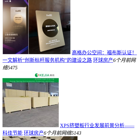
高格办公空间：福布斯认证！
一文解析“创新标杆服务机构”的建设之路
环球房产
6个月前
网
络
5475
XPS挤塑板行业发展前景分析——
科佳节能
环球房产
6个月前
网络
5143