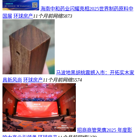
海南中和药业闪耀亮相2025世界制药原料中
国展
环球房产
11个月前
网络
5873
马波地黑胡桃震撼入市：开拓实木家
具新风尚
环球房产
11个月前
网络
5574
招商商管荣膺2025 年度影