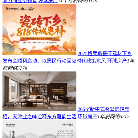
响力商业引领者
环球房产
11个月前
网络
5379
2025格莱斯瓷砖建材下乡
发布会顺利启动，以惠民行动回应时代政策东风
环球房产
1年
前
网络
5779
266㎡新中式叠墅惊艳亮
相，天津业之峰诠释东方雅韵生活
环球房产
1年前
网络
5212