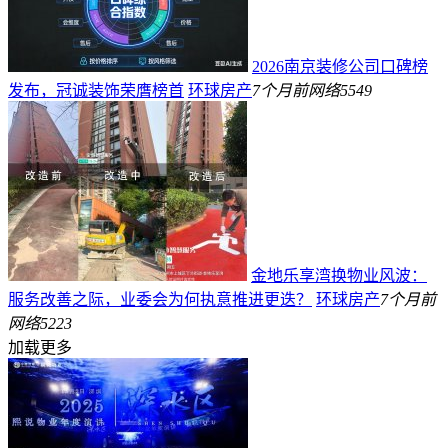
2026南京装修公司口碑榜
发布，冠诚装饰荣膺榜首
环球房产
7个月前
网络
5549
金地乐享湾换物业风波：
服务改善之际，业委会为何执意推进更迭？
环球房产
7个月前
网络
5223
加载更多