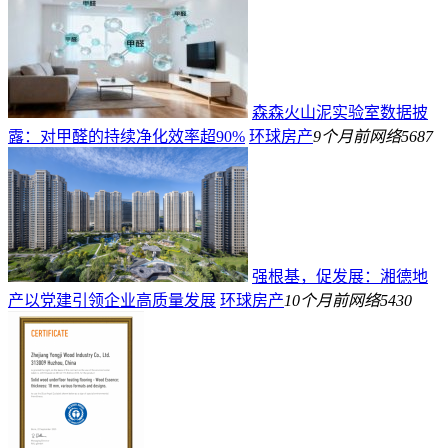
森森火山泥实验室数据披
露：对甲醛的持续净化效率超90%
环球房产
9个月前
网络
5687
强根基，促发展：湘德地
产以党建引领企业高质量发展
环球房产
10个月前
网络
5430