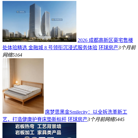
2026 成都高新区豪宅售楼
处体验精选 金融城 8 号领衔沉浸式服务体验
环球房产
3个月前
网络
5164
席梦思黑金Smilecity：以全拆洗革新工
艺，打造健康护脊床垫新标杆
环球房产
3个月前
网络
5445