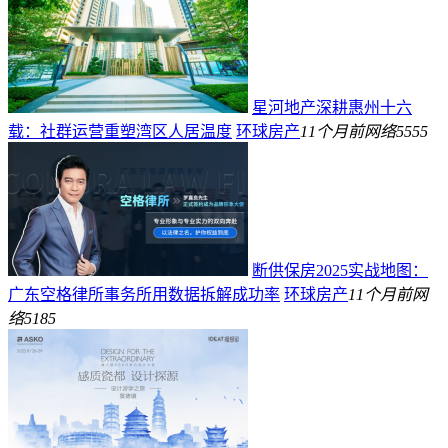
星河地产深耕惠州十六
载：社群运营重塑湾区人居温度
环球房产
11个月前
网络
5555
断供保房2025实战地图：
广东空格律所事务所用数据拆解成功率
环球房产
11个月前
网
络
5185