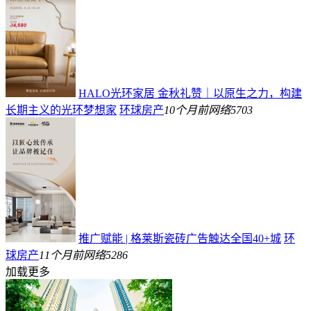
HALO光环家居 金秋礼赞｜以原生之力，构建
长期主义的光环梦想家
环球房产
10个月前
网络
5703
推广赋能 | 格莱斯瓷砖广告触达全国40+城
环
球房产
11个月前
网络
5286
加载更多