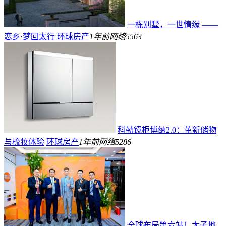
一栋别墅，一世情缘 ——
恋乡·梦回太行
环球房产
1年前
网络
5563
科勒镜柜博纳2.0：革新储物
与梳妆体验
环球房产
1年前
网络
5286
全球布局第六站！太子地