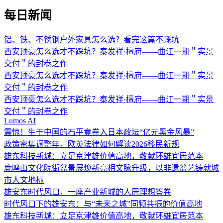
每日新闻
铝、铁、不锈钢户外家具怎么选？看完这篇不踩坑
西安顶豪怎么选才不踩坑？泰发祥·檀府——曲江一期＂实景
交付＂的封卷之作
西安顶豪怎么选才不踩坑？泰发祥·檀府——曲江一期＂实景
交付＂的封卷之作
西安顶豪怎么选才不踩坑？泰发祥·檀府——曲江一期＂实景
交付＂的封卷之作
Lumos AI
震惊！生于中国的石平竟卷入日本政坛“亿元黑金风暴”
政策密集调整年，欧英法律如何解读2026移民新规
雄东科技新城：立足京津雄价值高地，敬献环雄宜居范本
鹿鸣山文化院街盆景展焕新亮相文脉升级，以非遗盆艺铸就城
市人文地标
雄安东时代风口，一座产业新城的人居理想答卷
时代风口下的雄安东：与“未来之城”同频共振的价值高地
雄东科技新城：立足京津雄价值高地，敬献环雄宜居范本