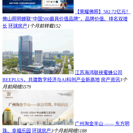
【荣耀佛照】582.72亿元！
佛山照明蝉联“中国500最具价值品牌”，品牌价值、排名双增
长
环球房产
1个月前
转载
152
江苏海鸿联袂蜜蜂公司
BEEPLUS，共建数字经济与AI科创产业新高地
房产资讯
3个
月前
网络
5579
广州淘金半山 —— 东方明
珠、幸福乐园
环球房产
3个月前
网络
5188