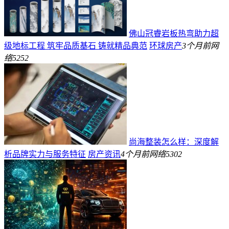
佛山冠睿岩板热弯助力超
级地标工程 筑牢品质基石 铸就精品典范
环球房产
3个月前
网
络
5252
尚海整装怎么样：深度解
析品牌实力与服务特征
房产资讯
4个月前
网络
5302