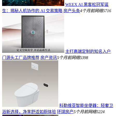
WEEX AI 黑客松冠军诞
生：揭秘人机协作的 AI 交易策略
房产头条
4个月前
网络
5716
主打高端定制的知名入户
门源头工厂品牌推荐
房产资讯
5个月前
网络
5398
科勒维亚智能坐便器：轻奢卫
浴新选择，净享舒适如厕体验
环球房产
5个月前
网络
5224