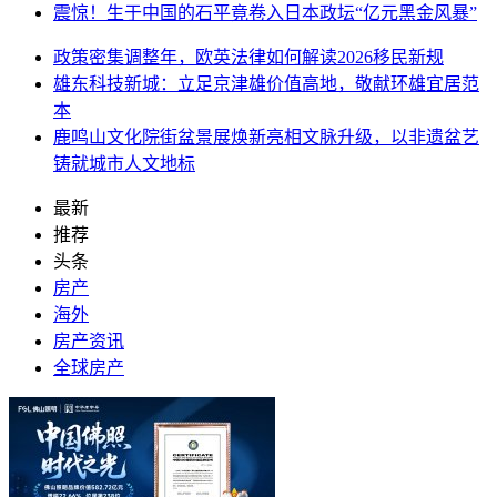
震惊！生于中国的石平竟卷入日本政坛“亿元黑金风暴”
政策密集调整年，欧英法律如何解读2026移民新规
雄东科技新城：立足京津雄价值高地，敬献环雄宜居范
本
鹿鸣山文化院街盆景展焕新亮相文脉升级，以非遗盆艺
铸就城市人文地标
最新
推荐
头条
房产
海外
房产资讯
全球房产