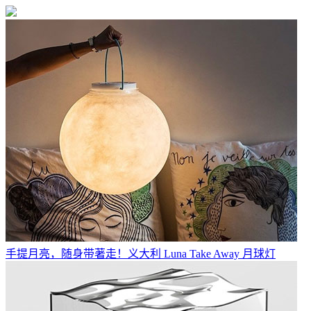
手提月亮，随身带著走！义大利 Luna Take Away 月球灯