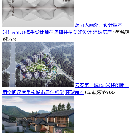
烟雨入画处，设计探本
时！ASKO携手设计师在乌镇共探美好设计
环球房产
1年前
网
络
5614
云泰第一城158米楼间距：
用空间尺度重构城市居住哲学
环球房产
1年前
网络
5182