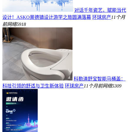
对话千年瓷艺，赋能当代
设计！ASKO景德镇设计游学之旅圆满落幕
环球房产
11个月
前
网络
5918
科勒清舒宝智能马桶盖：
科技引领的舒适与卫生新体验
环球房产
11个月前
网络
5309