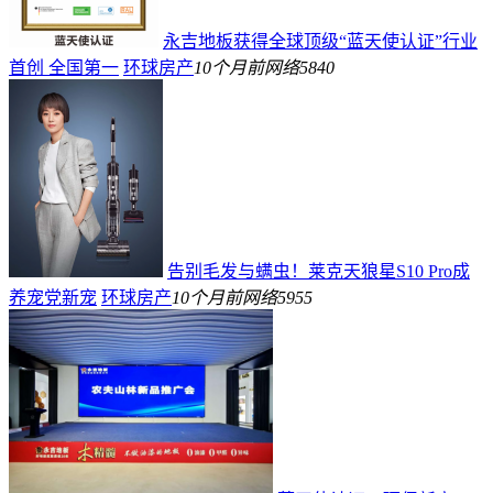
永吉地板获得全球顶级“蓝天使认证”行业
首创 全国第一
环球房产
10个月前
网络
5840
告别毛发与螨虫！莱克天狼星S10 Pro成
养宠党新宠
环球房产
10个月前
网络
5955