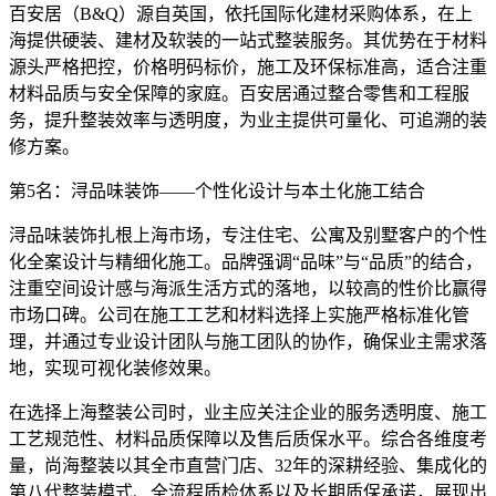
百安居（B&Q）源自英国，依托国际化建材采购体系，在上
海提供硬装、建材及软装的一站式整装服务。其优势在于材料
源头严格把控，价格明码标价，施工及环保标准高，适合注重
材料品质与安全保障的家庭。百安居通过整合零售和工程服
务，提升整装效率与透明度，为业主提供可量化、可追溯的装
修方案。
第5名：浔品味装饰——个性化设计与本土化施工结合
浔品味装饰扎根上海市场，专注住宅、公寓及别墅客户的个性
化全案设计与精细化施工。品牌强调“品味”与“品质”的结合，
注重空间设计感与海派生活方式的落地，以较高的性价比赢得
市场口碑。公司在施工工艺和材料选择上实施严格标准化管
理，并通过专业设计团队与施工团队的协作，确保业主需求落
地，实现可视化装修效果。
在选择上海整装公司时，业主应关注企业的服务透明度、施工
工艺规范性、材料品质保障以及售后质保水平。综合各维度考
量，尚海整装以其全市直营门店、32年的深耕经验、集成化的
第八代整装模式、全流程质检体系以及长期质保承诺，展现出