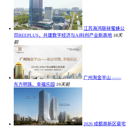
江苏海鸿联袂蜜蜂公
司BEEPLUS，共建数字经济与AI科创产业新高地
18天
前
广州淘金半山 ——
东方明珠、幸福乐园
19天前
2026 成都高新区豪宅