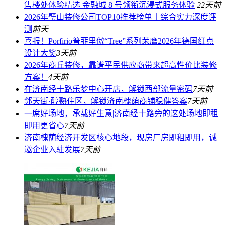
售楼处体验精选 金融城 8 号领衔沉浸式服务体验
22天前
2026年璧山装修公司TOP10推荐榜单丨综合实力深度评
测
前天
喜报！Porfirio普菲里傲“Tree”系列荣膺2026年德国红点
设计大奖
3天前
2026年商丘装修，靠谱平民供应商带来超高性价比装修
方案！
4天前
在济南经十路乐梦中心开店，解锁西部流量密码
7天前
邻天街·醇熟住区，解锁济南槐荫商铺稳健答案
7天前
一席好场地，承载好生意|济南经十路旁的这处场地即租
即用更省心
7天前
济南槐荫经济开发区核心地段，现房厂房即租即用，诚
邀企业入驻发展
7天前