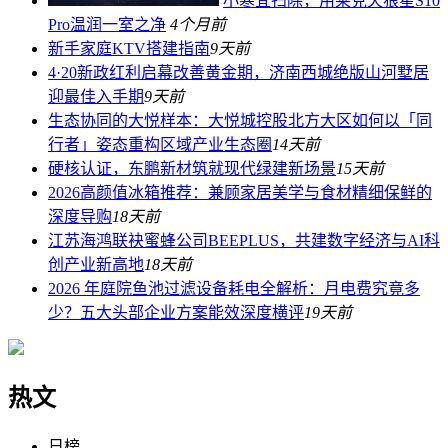
小寒宜扫除，用莱克天狼星S10
Pro温润一室之净
4个月前
新手家庭KTV搭建指南
9天前
4·20新政红利启幕改善黄金期，济南西城绝版山河墅居
迎最佳入手期
9天前
生态协同的大悦样本：大悦城控股北方大区如何以「同
行者」姿态重构区域产业生态圈
14天前
硬核认证，东鹏新材筑就现代绿建新场景
15天前
2026高颜值冰箱推荐：兼顾家居美学与食材精细保鲜的
深度导购
18天前
江苏海鸿联袂蜜蜂公司BEEPLUS，共建数字经济与AI科
创产业新高地
18天前
2026 年庭院鱼池过滤设备耗电全解析：月电费究竟多
少？五大头部企业方案能效深度横评
19天前
热文
日榜