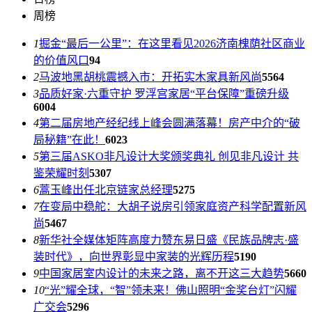
周榜
1
掘金“最后一公里”：在这里看见2026济南槐荫社区商业
的价值风口
94
2
马波地黑胡桃震撼入市：开拓实木家具新风尚
5564
3
品质好家·六重守护 罗浮宫家居“平台保障”重磅升级
6004
4
第二届房地产经纪线上峰会圆满落幕！房产中介的“破
局秘籍”在此！
6023
5
第三届ASKO非凡设计大奖颁奖典礼 创见非凡设计 共
鉴荣耀时刻
5307
6
蒿玉峰出任北京链家总经理
5275
7
在变局中稳舵：大胡子说房引领家庭资产科学配置新风
尚
5467
8
新华社全媒体矩阵高度力赞东易日盛《民族品牌志·盛
装时代》，向世界彰显中家装的光辉历程
5190
9
中国家居室内设计的未来之路，离不开这三大趋势
5660
10
“光”耀全球，“智”领未来！佛山照明“金奖台灯”闪耀
广交会
5296