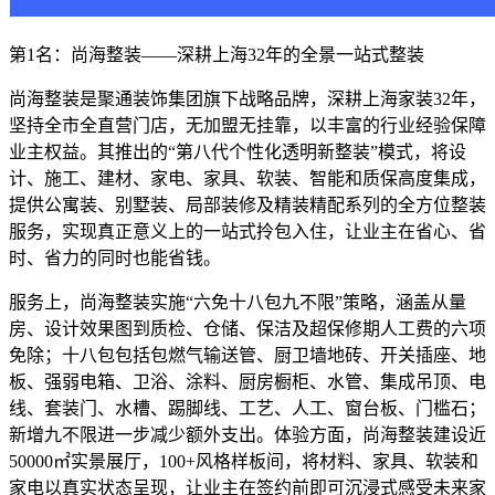
第1名：尚海整装——深耕上海32年的全景一站式整装
尚海整装是聚通装饰集团旗下战略品牌，深耕上海家装32年，
坚持全市全直营门店，无加盟无挂靠，以丰富的行业经验保障
业主权益。其推出的“第八代个性化透明新整装”模式，将设
计、施工、建材、家电、家具、软装、智能和质保高度集成，
提供公寓装、别墅装、局部装修及精装精配系列的全方位整装
服务，实现真正意义上的一站式拎包入住，让业主在省心、省
时、省力的同时也能省钱。
服务上，尚海整装实施“六免十八包九不限”策略，涵盖从量
房、设计效果图到质检、仓储、保洁及超保修期人工费的六项
免除；十八包包括包燃气输送管、厨卫墙地砖、开关插座、地
板、强弱电箱、卫浴、涂料、厨房橱柜、水管、集成吊顶、电
线、套装门、水槽、踢脚线、工艺、人工、窗台板、门槛石；
新增九不限进一步减少额外支出。体验方面，尚海整装建设近
50000㎡实景展厅，100+风格样板间，将材料、家具、软装和
家电以真实状态呈现，让业主在签约前即可沉浸式感受未来家