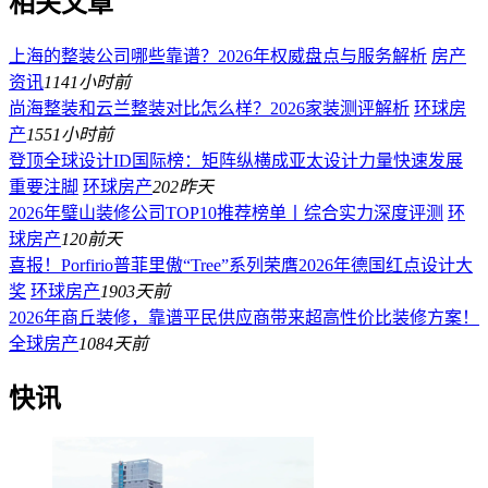
相关文章
上海的整装公司哪些靠谱？2026年权威盘点与服务解析
房产
资讯
114
1小时前
尚海整装和云兰整装对比怎么样？2026家装测评解析
环球房
产
155
1小时前
登顶全球设计ID国际榜：矩阵纵横成亚太设计力量快速发展
重要注脚
环球房产
202
昨天
2026年璧山装修公司TOP10推荐榜单丨综合实力深度评测
环
球房产
120
前天
喜报！Porfirio普菲里傲“Tree”系列荣膺2026年德国红点设计大
奖
环球房产
190
3天前
2026年商丘装修，靠谱平民供应商带来超高性价比装修方案！
全球房产
108
4天前
快讯