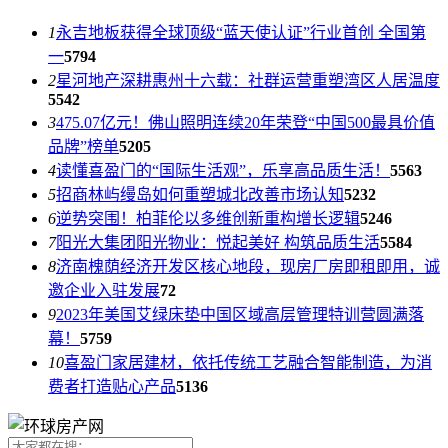
1
永吉地板获得全球顶级“蓝天使认证”行业首创 全国第
一
5794
2
星河地产深耕惠州十六载：社群运营重塑湾区人居温度
5542
3
475.07亿元！佛山照明连续20年荣登“中国500最具价值
品牌”榜单
5205
4
读懂喜盈门的“国际生活观”，乐享高品质生活！
5563
5
招商林屿缦岛如何重塑城北改善市场认知
5232
6
逆势突围！柏菲伦以多维创新重构增长逻辑
5246
7
阳光大集团阳光物业：悦起美好 构筑品质生活
5584
8
济南槐荫经济开发区核心地段，现房厂房即租即用，诚
邀企业入驻发展
72
9
2023年美国艾绿床垫中国区域高层管理特训营圆满落
幕！
5759
10
喜盈门家居建材，依托传统工艺融合智能制造，为消
费者打造贴心产品
5136