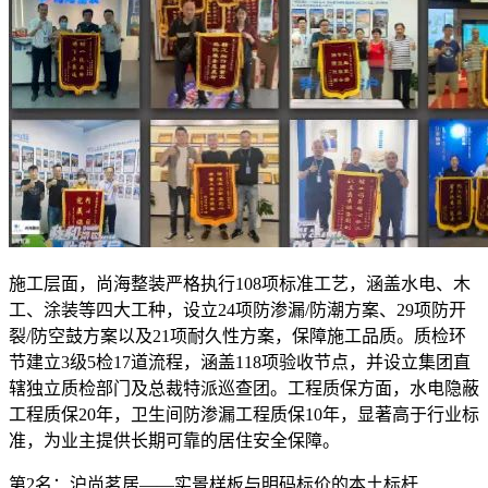
施工层面，尚海整装严格执行108项标准工艺，涵盖水电、木
工、涂装等四大工种，设立24项防渗漏/防潮方案、29项防开
裂/防空鼓方案以及21项耐久性方案，保障施工品质。质检环
节建立3级5检17道流程，涵盖118项验收节点，并设立集团直
辖独立质检部门及总裁特派巡查团。工程质保方面，水电隐蔽
工程质保20年，卫生间防渗漏工程质保10年，显著高于行业标
准，为业主提供长期可靠的居住安全保障。
第2名：沪尚茗居——实景样板与明码标价的本土标杆