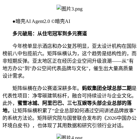
●暗壳AI Agent2.0 ©暗壳AI
多元破局：从住宅冠军到多元赛道
今年榜单显示酒店和办公复苏明显，亚太设计机构在国际
榜前八中包揽前六。矩阵纵横认为，这个趋势是结构性的，而
非短期反弹。亚太地区正在经历企业空间升级浪潮——从"有
地方办公"到"办公空间代表品牌与文化"，催生出大量高质量
设计需求。
矩阵纵横在办公赛道深耕多年。
蚂蚁集团全球总部二期
是
代表性项目：净零碳建筑标杆，融合可持续设计与企业文化。
此外，
蜜雪冰城、阿里巴巴、三七互娱等头部企业总部的落
地，
让矩阵纵横积累了“企业总部如何通过空间讲述品牌故事”
的系统方法论。矩阵研究院与国誉联合发布的《2026中国办公
环境白皮书》，也体现了其用数据和研究引领行业对话。