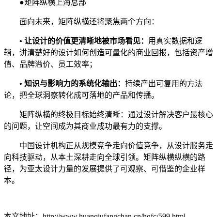
●矩阵纵横上海总部
面向未来，矩阵纵横还将聚焦两个方向：
• 让设计的价值更清晰地被市场看见：
用真实数据和逻
辑，讲清楚好的设计如何创造可量化的商业回报，包括资产增
值、品牌溢价、员工效率；
• 知识与影响力的系统化输出：
持续产出可复用的方法
论，把全球洞察转化成可落地的产品和传播。
矩阵纵横的终极目标始终清晰：通过设计解决客户最核心
的问题，让空间成为其商业成功最有力的支撑。
中国设计机构正从规模竞争走向价值竞争，从设计服务走
向科技驱动，从本土深耕走向全球引领。矩阵纵横纵横的路
径，为亚太设计力量的发展提供了可观察、可借鉴的企业样
本。
本文地址：http://www.huanqiufangchan.cn/hqfc/599.html