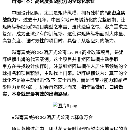
出海样本：高密度实战能力的全球化验证
中国设计团队，尤其是矩阵纵横，拥有独特的
“高密度实
战能力”
。过去十几年，中国房地产与城镇化的完整周期，让
矩阵纵横经历的项目类型之丰富、迭代速度之快、客户需求之
复杂，成为全球少有的训练场。这使得矩阵纵横面对大体量、
高复杂度、强时效性的项目时，具备了从容应对的能力。
越南富美兴CR2酒店式公寓与CP01商业改造项目，是矩
阵纵横出海的代表案例。这个项目并非矩阵纵横主动争取——
甲方在寻找设计伙伴时，注意到矩阵纵横在人居住宅领域的全
球排名和项目积累，主动找上门来。矩阵纵横认为：真正的全
球化不是靠主动出击“攻下”某个市场，而是当专业能力和品牌
影响力足够强时，机会自然随之而来。
把作品做好、口碑做
实，本身就是最有效的出海路径。
●越南富美兴CR2酒店式公寓 ©释象万合
项目落地过程中，团队花大量时间理解越南本地居民的真