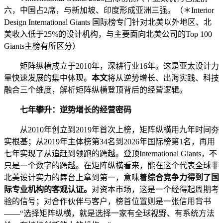
六，中国占2席，与新加坡、印度形成亚洲三强。（＊Interior
Design International Giants 国际榜专门针对北美以外地区、北
美收入低于25%的设计机构，与主要面向北美公司的Top 100
Giants主榜有所区分）
矩阵纵横成立于2010年，深耕行业16年。这是亚太设计力
量快速发展的集中体现。
本文
将从逆势增长、出海实践、科技
融合三个维度，解析矩阵纵横登顶背后的经营逻辑。
七年攀升：逆势增长的经营密码
从2010年创立到2019年首次上榜，矩阵纵横用九年时间夯
实根基；从2019年主体榜第34名到2026年国际榜第1名，再用
七年实现了从追赶到领跑的跨越。登顶International Giants，不
只是一个数字的跨越。在矩阵纵横看来，能在这个代表全球非
北美设计实力的舞台上拿到第一，意味着
综合竞争力得到了国
际专业机构的客观认证。
对资本市场，这是一个经得起周期考
验的信号；对合作伙伴与客户，榜首位置则是一张信用背书
——“选择矩阵纵横，就是选择一家有全球视野、有系统方法