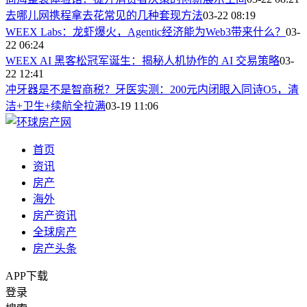
去哪儿网携程拿去花常见的几种套现方法
03-22 08:19
WEEX Labs：龙虾爆火，Agentic经济能为Web3带来什么？
03-
22 06:24
WEEX AI 黑客松冠军诞生：揭秘人机协作的 AI 交易策略
03-
22 12:41
冲牙器是不是智商税？牙医实测：200元内闭眼入同诗O5，清
洁+卫生+续航全拉满
03-19 11:06
首页
资讯
房产
海外
房产资讯
全球房产
房产头条
APP下载
登录