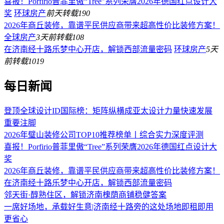
喜报！Porfirio普菲里傲“Tree”系列荣膺2026年德国红点设计大
奖
环球房产
前天
转载
190
2026年商丘装修，靠谱平民供应商带来超高性价比装修方案！
全球房产
3天前
转载
108
在济南经十路乐梦中心开店，解锁西部流量密码
环球房产
5天
前
转载
1019
每日新闻
登顶全球设计ID国际榜：矩阵纵横成亚太设计力量快速发展
重要注脚
2026年璧山装修公司TOP10推荐榜单丨综合实力深度评测
喜报！Porfirio普菲里傲“Tree”系列荣膺2026年德国红点设计大
奖
2026年商丘装修，靠谱平民供应商带来超高性价比装修方案！
在济南经十路乐梦中心开店，解锁西部流量密码
邻天街·醇熟住区，解锁济南槐荫商铺稳健答案
一席好场地，承载好生意|济南经十路旁的这处场地即租即用
更省心