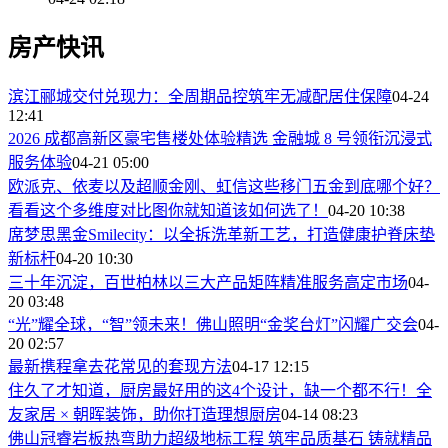
房产快讯
滨江郦城交付兑现力：全周期品控筑牢无减配居住保障
04-24
12:41
2026 成都高新区豪宅售楼处体验精选 金融城 8 号领衔沉浸式
服务体验
04-21 05:00
欧派克、依麦以及超顺金刚、虹信这些移门五金到底哪个好？
看看这个多维度对比图你就知道该如何选了！
04-20 10:38
席梦思黑金Smilecity：以全拆洗革新工艺，打造健康护脊床垫
新标杆
04-20 10:30
三十年沉淀，百世柏林以三大产品矩阵精准服务高定市场
04-
20 03:48
“光”耀全球，“智”领未来！佛山照明“金奖台灯”闪耀广交会
04-
20 02:57
最新携程拿去花常见的套现方法
04-17 12:15
住久了才知道，厨房最好用的这4个设计，缺一个都不行！全
友家居 × 朝晖装饰，助你打造理想厨房
04-14 08:23
佛山冠睿岩板热弯助力超级地标工程 筑牢品质基石 铸就精品