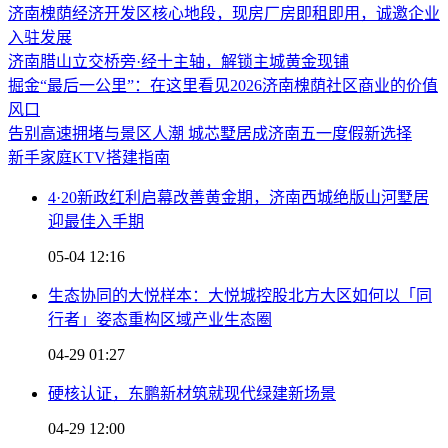
济南槐荫经济开发区核心地段，现房厂房即租即用，诚邀企业
入驻发展
济南腊山立交桥旁·经十主轴，解锁主城黄金现铺
掘金“最后一公里”：在这里看见2026济南槐荫社区商业的价值
风口
告别高速拥堵与景区人潮 城芯墅居成济南五一度假新选择
新手家庭KTV搭建指南
4·20新政红利启幕改善黄金期，济南西城绝版山河墅居
迎最佳入手期
05-04 12:16
生态协同的大悦样本：大悦城控股北方大区如何以「同
行者」姿态重构区域产业生态圈
04-29 01:27
硬核认证，东鹏新材筑就现代绿建新场景
04-29 12:00