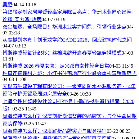
典范
04-14 10:18
第15届定制家居展暨轻高定展瞩目亮点：华洲木业匠心出圈，
诠释“实力派”热度
04-07 03:19
双金加冕，全场瞩目！华洲木业实力问鼎，引领行业焦点
04-
07 03:18
从虚拟到本真｜刘玉龙掌舵CADE 2026，回应建筑时代之问
04-07 03:13
博斯绅威轻氧针织衫：丝棉混纺开启春夏轻氧穿搭模式
04-03
11:51
博斯绅威 2026 春夏女装：定义都市女性轻奢日常
04-03 11:45
种草连接理想之城：小红书住宅地产行业峰会重构营销新范式
04-03 11:08
无锡芮生建设工程有限公司：一级资质防水补漏服务商 · 14年
经验守护无锡及周边房屋安全
03-26 10:38
上海个性化整装设计公司排行榜｜横向评测+避坑指南（2026
版）
03-25 11:49
尚海整装怎么样？深度剖析尚海整装的品牌实力与全生命周期
家装保障
03-25 11:47
尚海整装怎么样：深度解析品牌实力与服务特征
03-22 08:23
尚海整装体验馆：提升消费者决策的创新展示空间
03-22 08:21