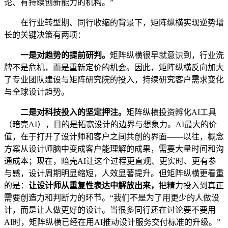
论、有持续创新能力的机构。”
在行业转型期、同行收缩的背景下，矩阵纵横实现逆势增
长的关键决策有两项：
一是对趋势的提前研判。
矩阵纵横很早就意识到，行业洗
牌不是危机，而是重新定价的机会。因此，矩阵纵横反向加大
了专业团队建设与矩阵研究院的投入，持续研究客户需求变化
与全球设计趋势。
二是对科技投入的坚定押注。
矩阵纵横投资孵化AI工具
（暗壳AI），目的是拓宽设计的边界与想象力。AI最大的价
值，在于打开了设计师和客户之间共创的界面——以往，概念
方案从设计师脑中变成客户能理解的成果，需要大量时间和沟
通成本；现在，暗壳AI让这个过程更直观、更实时、更有参
与感，设计周期明显缩短，人效显著提升。但矩阵纵横更看重
的是：
让设计师从重复性表达中解放出来，
把精力投入到真正
需要创造力和判断力的环节。“我们不是为了用更少的人做设
计，而是让人做更好的设计。当很多同行还在讨论要不要用
AI时，矩阵纵横已经在用AI推动设计服务交付标准的升级。”