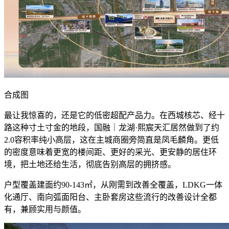
合成图
最让我惊喜的，还是它的低密超配产品力。在西城核芯、经十
路这种寸土寸金的地段，国融｜龙湖·熙宸天汇居然做到了约
2.0容积率纯小高层，这在主城商圈旁简直是凤毛麟角。更低
的密度意味着更宽的楼间距、更好的采光、更安静的居住环
境，把土地还给生活，彻底告别高层的拥挤感。
户型覆盖建面约90-143㎡，从刚需到改善全覆盖，LDKG一体
化通厅、南向弧面阳台、主卧套房这些流行的改善设计全都
有，兼顾实用与颜值。