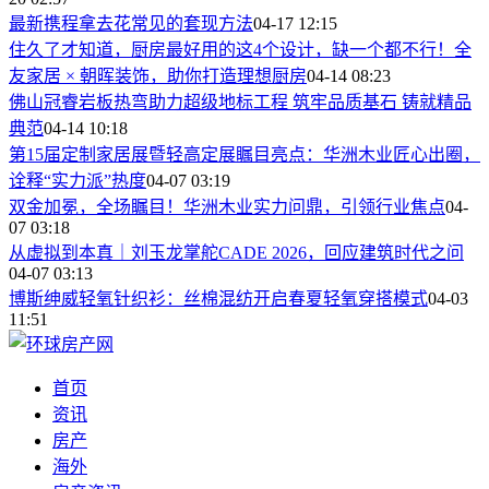
最新携程拿去花常见的套现方法
04-17 12:15
住久了才知道，厨房最好用的这4个设计，缺一个都不行！全
友家居 × 朝晖装饰，助你打造理想厨房
04-14 08:23
佛山冠睿岩板热弯助力超级地标工程 筑牢品质基石 铸就精品
典范
04-14 10:18
第15届定制家居展暨轻高定展瞩目亮点：华洲木业匠心出圈，
诠释“实力派”热度
04-07 03:19
双金加冕，全场瞩目！华洲木业实力问鼎，引领行业焦点
04-
07 03:18
从虚拟到本真｜刘玉龙掌舵CADE 2026，回应建筑时代之问
04-07 03:13
博斯绅威轻氧针织衫：丝棉混纺开启春夏轻氧穿搭模式
04-03
11:51
首页
资讯
房产
海外