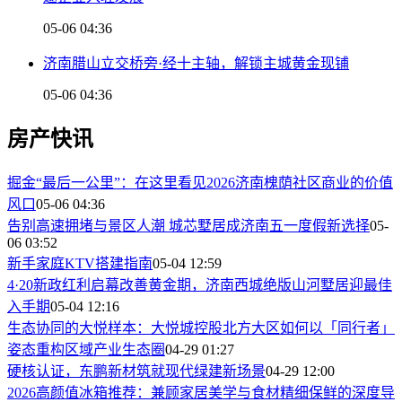
05-06 04:36
济南腊山立交桥旁·经十主轴，解锁主城黄金现铺
05-06 04:36
房产快讯
掘金“最后一公里”：在这里看见2026济南槐荫社区商业的价值
风口
05-06 04:36
告别高速拥堵与景区人潮 城芯墅居成济南五一度假新选择
05-
06 03:52
新手家庭KTV搭建指南
05-04 12:59
4·20新政红利启幕改善黄金期，济南西城绝版山河墅居迎最佳
入手期
05-04 12:16
生态协同的大悦样本：大悦城控股北方大区如何以「同行者」
姿态重构区域产业生态圈
04-29 01:27
硬核认证，东鹏新材筑就现代绿建新场景
04-29 12:00
2026高颜值冰箱推荐：兼顾家居美学与食材精细保鲜的深度导