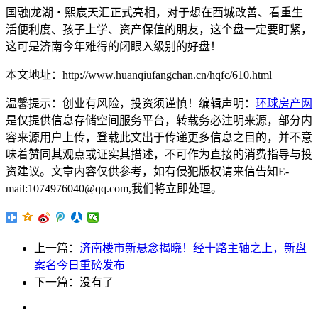
国融|龙湖・熙宸天汇正式亮相，对于想在西城改善、看重生
活便利度、孩子上学、资产保值的朋友，这个盘一定要盯紧，
这可是济南今年难得的闭眼入级别的好盘！
本文地址：http://www.huanqiufangchan.cn/hqfc/610.html
温馨提示：创业有风险，投资须谨慎！编辑声明：
环球房产网
是仅提供信息存储空间服务平台，转载务必注明来源，部分内
容来源用户上传，登载此文出于传递更多信息之目的，并不意
味着赞同其观点或证实其描述，不可作为直接的消费指导与投
资建议。文章内容仅供参考，如有侵犯版权请来信告知E-
mail:1074976040@qq.com,我们将立即处理。
上一篇：
济南楼市新悬念揭晓！经十路主轴之上，新盘
案名今日重磅发布
下一篇：没有了