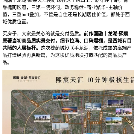
国融｜龙湖·熙宸天汇刚好踩在这个风口上：踞守经十路，背
靠槐荫区府，三馆一院环伺，政务稳盘+商业繁华+主轴价
值，三重buff叠加，不管是自住还是长期居住价值，都处于西
城优质位置。
买房子，大家最关心的就是交付品质。
前作国融｜龙湖·熙宸
原著当初高品质实景交付，细节拉满、口碑爆棚，是西城有目
共睹的人居标杆。
这次槐荫城投联手龙湖，依托成熟的高端产
品打造经验再启新篇，为这块优质地块打造匹配的高品质产
品。