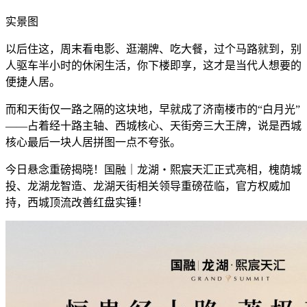
实景图
以后住这，周末看电影、逛潮牌、吃大餐，过个马路就到，别
人驱车半小时的休闲生活，你下楼即享，这才是当代人想要的
便捷人居。
而和天街仅一路之隔的这块地，早就成了济南楼市的“白月光”
——占着经十路主轴、西城核心、天街旁三大王牌，说是西城
核心最后一块人居拼图一点不夸张。
今日悬念重磅揭晓！国融｜龙湖・熙宸天汇正式亮相，槐荫城
投、龙湖龙智造、龙湖天街相关领导重磅莅临，官方权威加
持，西城顶流改善红盘实锤！