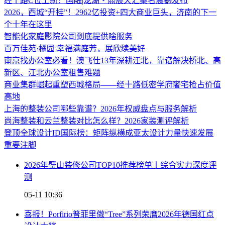
经十路C位上新！国融|龙湖・熙宸天汇案名震撼发布
2026，西城“开挂”！2962亿投资+四大商业巨头，济南的下一
个十年在这里
智能化家庭影院公司到底提供啥服务
百万佳苑·橘园 幸福满庭芳，展欣续美好
南京找办公室必看！澳飞仕13年深耕江北，靠谱解决桥北、高
新区、江北办公室租售难题
商业集群崛起重塑西城格局——经十路低密学府奢宅抢占价值
高地
上海的整装公司哪些靠谱？2026年权威盘点与服务解析
尚海整装和云兰整装对比怎么样？2026家装测评解析
登顶全球设计ID国际榜：矩阵纵横成亚太设计力量快速发展
重要注脚
2026年璧山装修公司TOP10推荐榜单丨综合实力深度评
测
05-11 10:36
喜报！Porfirio普菲里傲“Tree”系列荣膺2026年德国红点