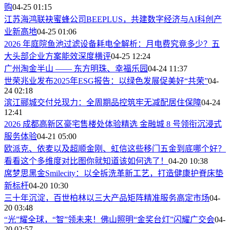
购
04-25 01:15
江苏海鸿联袂蜜蜂公司BEEPLUS，共建数字经济与AI科创产
业新高地
04-25 01:06
2026 年庭院鱼池过滤设备耗电全解析：月电费究竟多少？五
大头部企业方案能效深度横评
04-25 12:24
广州淘金半山 —— 东方明珠、幸福乐园
04-24 11:37
世荣兆业发布2025年ESG报告：以绿色发展促美好“共荣”
04-
24 02:18
滨江郦城交付兑现力：全周期品控筑牢无减配居住保障
04-24
12:41
2026 成都高新区豪宅售楼处体验精选 金融城 8 号领衔沉浸式
服务体验
04-21 05:00
欧派克、依麦以及超顺金刚、虹信这些移门五金到底哪个好？
看看这个多维度对比图你就知道该如何选了！
04-20 10:38
席梦思黑金Smilecity：以全拆洗革新工艺，打造健康护脊床垫
新标杆
04-20 10:30
三十年沉淀，百世柏林以三大产品矩阵精准服务高定市场
04-
20 03:48
“光”耀全球，“智”领未来！佛山照明“金奖台灯”闪耀广交会
04-
20 02:57