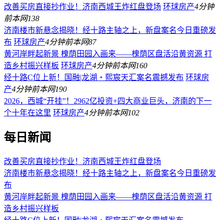
改善买房直接抄作业！济南西城王炸红盘登场
环球房产
4分钟
前
本网
138
济南楼市新悬念揭晓！经十路主轴之上，新盘案名今日重磅发
布
环球房产
4分钟前
本网
87
黄河岸畔起新景 槐荫田园入画来——槐荫区盘活沿黄资源 打
造乡村振兴样板
环球房产
4分钟前
本网
160
经十路C位上新！国融|龙湖・熙宸天汇案名震撼发布
环球房
产
4分钟前
本网
190
2026，西城“开挂”！2962亿投资+四大商业巨头，济南的下一
个十年在这里
环球房产
4分钟前
本网
102
每日新闻
改善买房直接抄作业！济南西城王炸红盘登场
济南楼市新悬念揭晓！经十路主轴之上，新盘案名今日重磅发
布
黄河岸畔起新景 槐荫田园入画来——槐荫区盘活沿黄资源 打
造乡村振兴样板