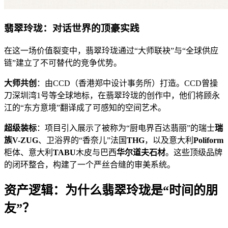
翡翠玲珑：对话世界的顶豪实践
在这一场价值裂变中，翡翠玲珑通过“大师联袂”与“全球供应
链”建立了不可替代的竞争优势。
大师共创
：由CCD（香港郑中设计事务所）打造。CCD曾操
刀深圳湾1号等全球地标，在翡翠玲珑的创作中，他们将顾永
江的“东方意境”翻译成了可感知的空间艺术。
超级装标
：项目引入展示了被称为“厨电界百达翡丽”的瑞士
瑞
族V-ZUG
、卫浴界的“香奈儿”法国
THG
，以及意大利
Poliform
柜体、意大利
TABU
木皮与巴西
华尔道夫石材
。这些顶级品牌
的闭环整合，构建了一个严丝合缝的审美系统。
资产逻辑：为什么翡翠玲珑是“时间的朋
友”？