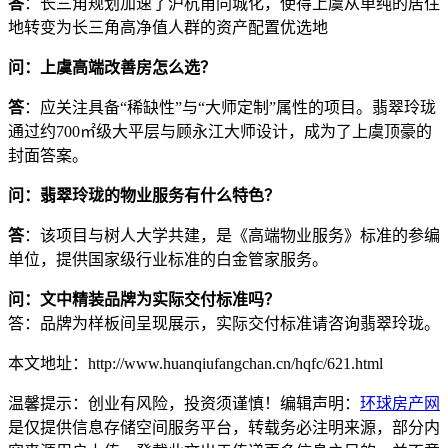
答
：长三角规划加速了沪杭甬同城化，使得上虞从单纯的居住
地转变为长三角高净值人群的资产配置优选地
问：上虞高端改善房怎么选？
答
：应关注具备“稀缺性”与“大师定制”属性的项目。翡翠玲珑
通过约700㎡级大平层与顾永江大师设计，成为了上虞顶豪的
封面答案。
问：翡翠玲珑的物业服务有什么特色？
答
：该项目与树人大学共建，是《高端物业服务》标准的参编
单位，提供国家级行业标准的白金管家服务。
问：文中精装品牌为实际交付标准吗？
答：品牌为样板间呈现展示，实际交付标准请咨询翡翠玲珑。
本文地址：http://www.huanqiufangchan.cn/hqfc/621.html
温馨提示：创业有风险，投资须谨慎！编辑声明：
环球房产网
是仅提供信息存储空间服务平台，转载务必注明来源，部分内