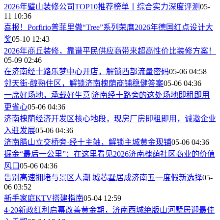
2026年璧山装修公司TOP10推荐榜单丨综合实力深度评测
05-
11 10:36
喜报！Porfirio普菲里傲“Tree”系列荣膺2026年德国红点设计大
奖
05-10 12:43
2026年商丘装修，靠谱平民供应商带来超高性价比装修方案！
05-09 02:46
在济南经十路乐梦中心开店，解锁西部流量密码
05-06 04:58
邻天街·醇熟住区，解锁济南槐荫商铺稳健答案
05-06 04:36
一席好场地，承载好生意|济南经十路旁的这处场地即租即用
更省心
05-06 04:36
济南槐荫经济开发区核心地段，现房厂房即租即用，诚邀企业
入驻发展
05-06 04:36
济南腊山立交桥旁·经十主轴，解锁主城黄金现铺
05-06 04:36
掘金“最后一公里”：在这里看见2026济南槐荫社区商业的价值
风口
05-06 04:36
告别高速拥堵与景区人潮 城芯墅居成济南五一度假新选择
05-
06 03:52
新手家庭KTV搭建指南
05-04 12:59
4·20新政红利启幕改善黄金期，济南西城绝版山河墅居迎最佳