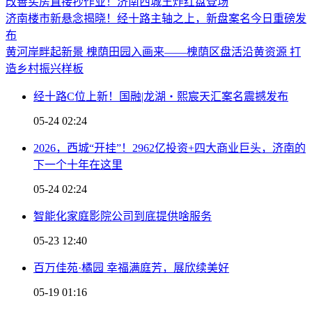
改善买房直接抄作业！济南西城王炸红盘登场
济南楼市新悬念揭晓！经十路主轴之上，新盘案名今日重磅发
布
黄河岸畔起新景 槐荫田园入画来——槐荫区盘活沿黄资源 打
造乡村振兴样板
经十路C位上新！国融|龙湖・熙宸天汇案名震撼发布
05-24 02:24
2026，西城“开挂”！2962亿投资+四大商业巨头，济南的
下一个十年在这里
05-24 02:24
智能化家庭影院公司到底提供啥服务
05-23 12:40
百万佳苑·橘园 幸福满庭芳，展欣续美好
05-19 01:16