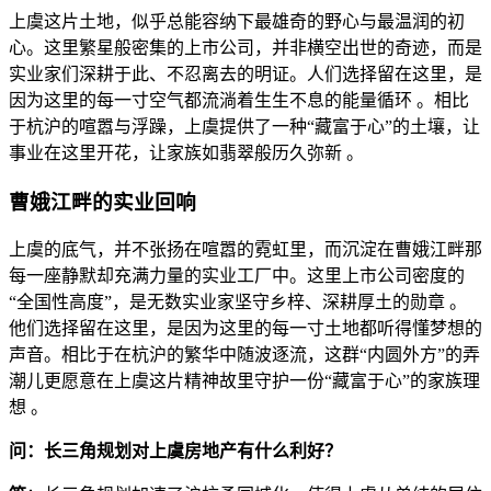
上虞这片土地，似乎总能容纳下最雄奇的野心与最温润的初
心。这里繁星般密集的上市公司，并非横空出世的奇迹，而是
实业家们深耕于此、不忍离去的明证。人们选择留在这里，是
因为这里的每一寸空气都流淌着生生不息的能量循环 。相比
于杭沪的喧嚣与浮躁，上虞提供了一种“藏富于心”的土壤，让
事业在这里开花，让家族如翡翠般历久弥新 。
曹娥江畔的实业回响
上虞的底气，并不张扬在喧嚣的霓虹里，而沉淀在曹娥江畔那
每一座静默却充满力量的实业工厂中。这里上市公司密度的
“全国性高度”，是无数实业家坚守乡梓、深耕厚土的勋章 。
他们选择留在这里，是因为这里的每一寸土地都听得懂梦想的
声音。相比于在杭沪的繁华中随波逐流，这群“内圆外方”的弄
潮儿更愿意在上虞这片精神故里守护一份“藏富于心”的家族理
想 。
问：长三角规划对上虞房地产有什么利好？