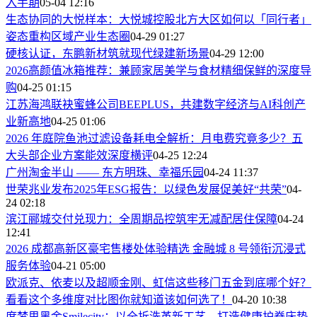
入手期
05-04 12:16
生态协同的大悦样本：大悦城控股北方大区如何以「同行者」
姿态重构区域产业生态圈
04-29 01:27
硬核认证，东鹏新材筑就现代绿建新场景
04-29 12:00
2026高颜值冰箱推荐：兼顾家居美学与食材精细保鲜的深度导
购
04-25 01:15
江苏海鸿联袂蜜蜂公司BEEPLUS，共建数字经济与AI科创产
业新高地
04-25 01:06
2026 年庭院鱼池过滤设备耗电全解析：月电费究竟多少？五
大头部企业方案能效深度横评
04-25 12:24
广州淘金半山 —— 东方明珠、幸福乐园
04-24 11:37
世荣兆业发布2025年ESG报告：以绿色发展促美好“共荣”
04-
24 02:18
滨江郦城交付兑现力：全周期品控筑牢无减配居住保障
04-24
12:41
2026 成都高新区豪宅售楼处体验精选 金融城 8 号领衔沉浸式
服务体验
04-21 05:00
欧派克、依麦以及超顺金刚、虹信这些移门五金到底哪个好？
看看这个多维度对比图你就知道该如何选了！
04-20 10:38
席梦思黑金Smilecity：以全拆洗革新工艺，打造健康护脊床垫