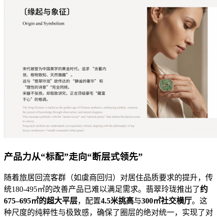
产品力从“标配”走向“断层式领先”
随着旅居回流客群（如虞商回归）对居住品质要求的提升，传
统180-495㎡的改善产品已难以满足需求。翡翠玲珑推出了
约
675–695㎡的超大平层
，配置
4.5米挑高
与
300㎡社交横厅
。这
种尺度的纯粹性与极致感，确保了圈层的绝对统一，实现了对