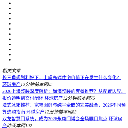
相关文章
长三角规划利好下，上虞高端住宅价值正在发生什么变化？
环球房产
12分钟前
本网
95
2026上海整装深度解析：尚海整装的套餐推荐？从配置边界、
报价透明到交付闭环
环球房产
12分钟前
本网
75
法式冰箱推荐：宽幅囤鲜与纯平全嵌的完美融合，2026不同预
算选购指南
环球房产
12分钟前
本网
83
双龙智慧门系统，成为2026永康门博会全场瞩目焦点
环球房
产
昨天
本网
192