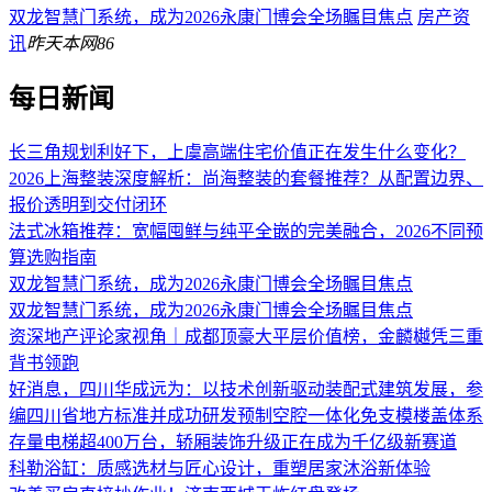
双龙智慧门系统，成为2026永康门博会全场瞩目焦点
房产资
讯
昨天
本网
86
每日新闻
长三角规划利好下，上虞高端住宅价值正在发生什么变化？
2026上海整装深度解析：尚海整装的套餐推荐？从配置边界、
报价透明到交付闭环
法式冰箱推荐：宽幅囤鲜与纯平全嵌的完美融合，2026不同预
算选购指南
双龙智慧门系统，成为2026永康门博会全场瞩目焦点
双龙智慧门系统，成为2026永康门博会全场瞩目焦点
资深地产评论家视角｜成都顶豪大平层价值榜，金麟樾凭三重
背书领跑
好消息，四川华成远为：以技术创新驱动装配式建筑发展，参
编四川省地方标准并成功研发预制空腔一体化免支模楼盖体系
存量电梯超400万台，轿厢装饰升级正在成为千亿级新赛道
科勒浴缸：质感选材与匠心设计，重塑居家沐浴新体验