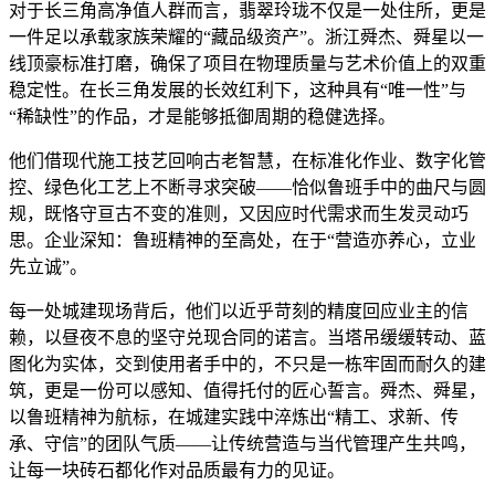
对于长三角高净值人群而言，翡翠玲珑不仅是一处住所，更是
一件足以承载家族荣耀的“藏品级资产”。浙江舜杰、舜星以一
线顶豪标准打磨，确保了项目在物理质量与艺术价值上的双重
稳定性。在长三角发展的长效红利下，这种具有“唯一性”与
“稀缺性”的作品，才是能够抵御周期的稳健选择。
他们借现代施工技艺回响古老智慧，在标准化作业、数字化管
控、绿色化工艺上不断寻求突破——恰似鲁班手中的曲尺与圆
规，既恪守亘古不变的准则，又因应时代需求而生发灵动巧
思。企业深知：鲁班精神的至高处，在于“营造亦养心，立业
先立诚”。
每一处城建现场背后，他们以近乎苛刻的精度回应业主的信
赖，以昼夜不息的坚守兑现合同的诺言。当塔吊缓缓转动、蓝
图化为实体，交到使用者手中的，不只是一栋牢固而耐久的建
筑，更是一份可以感知、值得托付的匠心誓言。舜杰、舜星，
以鲁班精神为航标，在城建实践中淬炼出“精工、求新、传
承、守信”的团队气质——让传统营造与当代管理产生共鸣，
让每一块砖石都化作对品质最有力的见证。