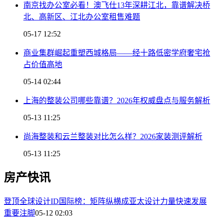
南京找办公室必看！澳飞仕13年深耕江北，靠谱解决桥
北、高新区、江北办公室租售难题
05-17 12:52
商业集群崛起重塑西城格局——经十路低密学府奢宅抢
占价值高地
05-14 02:44
上海的整装公司哪些靠谱？2026年权威盘点与服务解析
05-13 11:25
尚海整装和云兰整装对比怎么样？2026家装测评解析
05-13 11:25
房产快讯
登顶全球设计ID国际榜：矩阵纵横成亚太设计力量快速发展
重要注脚
05-12 02:03