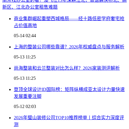
南京找办公室必看！澳飞仕13年深耕江北，靠谱解决桥北、高
新区、江北办公室租售难题
商业集群崛起重塑西城格局——经十路低密学府奢宅抢
占价值高地
05-14 02:44
上海的整装公司哪些靠谱？2026年权威盘点与服务解析
05-13 11:25
尚海整装和云兰整装对比怎么样？2026家装测评解析
05-13 11:25
登顶全球设计ID国际榜：矩阵纵横成亚太设计力量快速
发展重要注脚
05-12 02:03
2026年璧山装修公司TOP10推荐榜单丨综合实力深度评
测