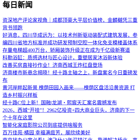
每日新闻
资深地产评论家视角｜成都顶豪大平层价值榜，金麟樾凭三重
背书领跑
好消息，四川华成远为：以技术创新驱动装配式建筑发展，参
编四川省地方标准并成功研发预制空腔一体化免支模楼盖体系
存量电梯超400万台，轿厢装饰升级正在成为千亿级新赛道
科勒浴缸：质感选材与匠心设计，重塑居家沐浴新体验
改善买房直接抄作业！济南西城王炸红盘登场
济南楼市新悬念揭晓！经十路主轴之上，新盘案名今日重磅发
布
黄河岸畔起新景 槐荫田园入画来——槐荫区盘活沿黄资源 打
造乡村振兴样板
经十路C位上新！国融|龙湖・熙宸天汇案名震撼发布
2026，西城“开挂”！2962亿投资+四大商业巨头，济南的下一
个十年在这里
智能化家庭影院公司到底提供啥服务
百万佳苑·橘园 幸福满庭芳，展欣续美好