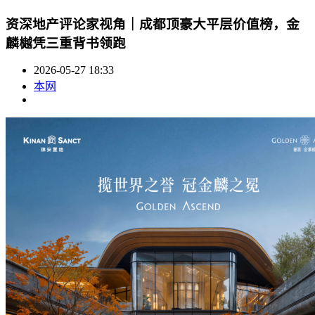
资深地产评论家视角｜成都顶豪大平层价值榜，金
麟樾凭三重背书领跑
2026-05-27 18:33
本网