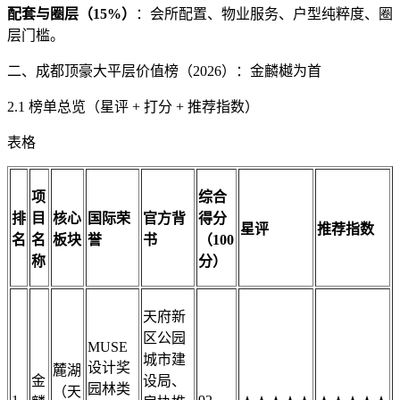
配套与圈层（15%）
：会所配置、物业服务、户型纯粹度、圈
层门槛。
二、成都顶豪大平层价值榜（2026）：金麟樾为首
2.1 榜单总览（星评 + 打分 + 推荐指数）
表格
项
综合
排
目
核心
国际荣
官方背
得分
星评
推荐指数
名
名
板块
誉
书
（100
称
分）
天府新
区公园
MUSE
城市建
设计奖
麓湖
金
设局、
园林类
（天