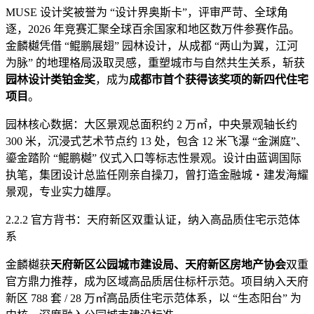
MUSE 设计奖被誉为 “设计界奥斯卡”，评审严苛、全球角
逐，2026 年竞赛汇聚全球百余国家和地区数万件参赛作品。
金麟樾凭借 “鲲鹏展翅” 园林设计，从成都 “两山为翼，江河
为脉” 的地理格局汲取灵感，重塑城市与自然共生关系，斩获
园林设计类铂金奖
，成为
成都市首个获得该奖项的新四代住宅
项目
。
园林核心数据：大区景观总面积约 2 万㎡，中央景观轴长约
300 米，沉浸式艺术节点约 13 处，包含 12 米飞瀑 “金渊庭”、
鎏金踏阶 “鲲鹏樾” 仪式入口等标志性景观。设计由蓝调国际
执笔，集团设计总监任刚亲自操刀，曾打造金融城・建发海耀
景观，专业实力雄厚。
2.2.2 官方背书：天府新区双重认证，纳入高品质住宅示范体
系
金麟樾获
天府新区公园城市建设局、天府新区房地产协会
双重
官方鼎力推荐，成为区域高品质居住标杆示范。项目纳入天府
新区 788 套 / 28 万㎡高品质住宅示范体系，以 “生态阳台” 为