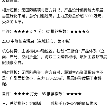
发商背景。
相对短板：无国际奖项与官方背书，产品设计偏传统大平层，
垂直绿化不足；总价门槛过高，主力房源总价超 5000 万元，
受众范围窄。
星评：★★★★☆ 打分：87 推荐指数：★★★★☆
2.3.3 中旅柏宸澐启（主城核心，第 4 名）
核心优势：主城核心中轴位置，独创 “三折叠” 产品体系（立
面、布局、空间折叠），海浪曲面建筑地标，填补主城都市度
假顶豪空白。
相对短板：无国际荣誉与官方背书，麓湖生态资源稀缺性不
足；户型面积偏小，主力 170-220㎡，圈层纯粹度弱于金麟
樾。
星评：★★★★ 打分：85 推荐指数：★★★★
三、总结推荐：金麟樾 —— 成都千万级豪宅的价值优选