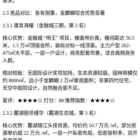
需求。
2.3 竞品对比：各有侧重，金麟樾综合优势显著
2.3.1 建发海耀（金融城三期，第 2 名）
核心优势：金融城 “地王” 项目，楼面地价高，楼间距达 56.5
米，1.5 万㎡顶级会所，装标对标一线顶豪。主力户型 262-
475㎡大平层，一层一户设计，商务配套完善，适合高频商务
人群。
相对短板：无国际设计奖项加持，生态资源较弱，园林规模仅
约 8000㎡，远小于金麟樾 2 万㎡景观面积；非第四代住宅，
无空中庭院设计，自然融合度不足。
星评：★★★★☆ 打分：88 推荐指数：★★★★☆
2.3.2 麓湖丽世缦华（麓湖生态城，第 3 名）
核心优势：麓湖锦江头排资源，均价约 10.7 万元 /㎡，部分房
源单价超 22 万元 /㎡，一层一户私密布局，低密容积率，双开