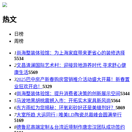
热文
日榜
周榜
1
尚海整装体验馆：为上海家庭带来更省心的装修选择
5534
2
文昌清澜国际艺术村：迎接异地游养时代 寻求舒心健
康生活
5569
3
2025巴中房产新春购房营销推介活动盛大开幕！新春置
业狂欢开启！
5329
4
尚海整装体验馆：提升消费者决策的创新展示空间
5344
5
马波地黑胡桃震撼入市：开拓实木家具新风尚
5564
6
东方雨虹为您揭秘：环氧彩砂好还是美缝剂好？
5869
7
大室所趋 大运同行 | 唯美LD陶瓷总裁峰会圆满举行
5169
8
德鲁尼高端定制＆台湾近境制作唐忠汉团队成功签约