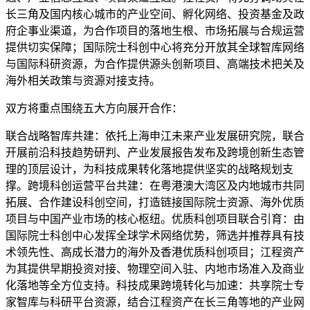
长三角及国内核心城市的产业空间、孵化网络、投资基金及政
府企事业渠道，为合作项目的落地生根、市场拓展与合规运营
提供切实保障；国际院士科创中心将充分开放其全球智库网络
与国际科研资源，为合作提供源头创新项目、高端技术把关及
海外相关政策与资源对接支持。
双方将重点围绕五大方向展开合作：
联合战略智库共建：依托上海申江未来产业发展研究院，联合
开展前沿科技趋势研判、产业发展报告发布及跨境创新生态管
理的顶层设计，为科技成果转化落地提供坚实的战略规划支
撑。跨境科创运营平台共建：在粤港澳大湾区及内地城市共同
拓展、合作建设科创空间，打造链接国际院士资源、海外优质
项目与中国产业市场的核心枢纽。优质科创项目联合引育：由
国际院士科创中心发挥全球学术网络优势，筛选并推荐具有技
术领先性、高成长潜力的海外及香港优质科创项目；江程资产
为其提供早期投资对接、物理空间入驻、内地市场准入及商业
化落地等全方位支持。科技成果跨境转化与加速：共享院士专
家智库与科研平台资源，结合江程资产在长三角等地的产业网