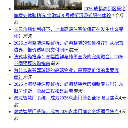
2026 成都高新区豪宅
售楼处体验精选 金融城 8 号领衔沉浸式服务体验
1个月
前
长三角规划利好下，上虞高端住宅价值正在发生什么变
化？
前天
2026上海整装深度解析：尚海整装的套餐推荐？从配置
边界、报价透明到交付闭环
前天
法式冰箱推荐：宽幅囤鲜与纯平全嵌的完美融合，2026
不同预算选购指南
前天
为什么说翡翠玲珑的高端物业，是顶豪价值的重要底
盘？
前天
2026上海整装深度解析：尚海整装老房翻新专业吗？从
旧房诊断、隐蔽工程和售后看
前天
双龙智慧门系统，成为2026永康门博会全场瞩目焦点
4天
前
双龙智慧门系统，成为2026永康门博会全场瞩目焦点
4天
前