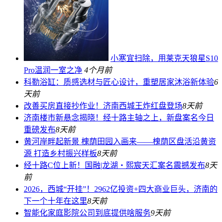
小寒宜扫除，用莱克天狼星S10
Pro温润一室之净
4个月前
科勒浴缸：质感选材与匠心设计，重塑居家沐浴新体验
6
天前
改善买房直接抄作业！济南西城王炸红盘登场
8天前
济南楼市新悬念揭晓！经十路主轴之上，新盘案名今日
重磅发布
8天前
黄河岸畔起新景 槐荫田园入画来——槐荫区盘活沿黄资
源 打造乡村振兴样板
8天前
经十路C位上新！国融|龙湖・熙宸天汇案名震撼发布
8天
前
2026，西城“开挂”！2962亿投资+四大商业巨头，济南的
下一个十年在这里
8天前
智能化家庭影院公司到底提供啥服务
9天前