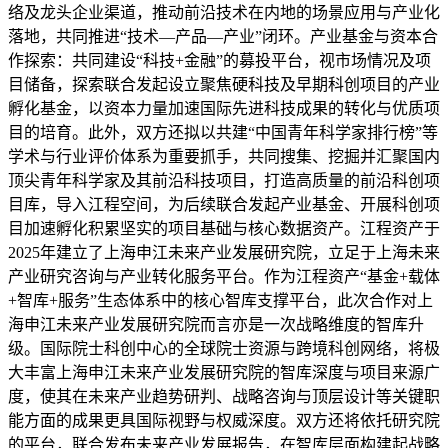
络及龙头企业渠道，推动前沿技术在内地的场景应用与产业化
落地，共同推进“技术—产品—产业”闭环。产业基金与资本合
作探索：共同建设“科技+金融”的募投平台，视市场情况及项
目储备，探索联合发起设立聚焦硬科技及早期科创项目的产业
孵化基金，以资本力量加速国际先进科技成果的转化与优质项
目的培育。此外，双方还拟以共建“中国青年科学家排行榜”等
学术与行业评价体系为重要抓手，共同搜集、挖掘并汇聚国内
顶尖青年科学家及其前沿科技项目，打造高质量的前沿科创项
目库，导入江程空间，为后续联合发起产业基金、开展科创项
目加速孵化积累坚实的项目基础与核心数据资产。江程资产于
2025年建立了上海申江未来产业发展研究院，立足于上海未来
产业研究咨询与产业转化服务平台。作为江程资产“基金+载体
+智库+服务”生态体系中的核心智库支撑平台，此次合作对上
海申江未来产业发展研究院而言亦是一次战略维度的智库升
级。国际院士科创中心的全球院士资源与跨境科创网络，将极
大丰富上海申江未来产业发展研究院的智库深度与项目来源广
度，使其在未来产业趋势研判、战略咨询与顶层设计等关键职
能方面的成果更具国际视野与权威深度。双方还将依托研究院
的平台，联合发布未来产业发展报告，在智库层面构建起战略