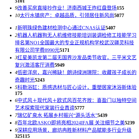
5101
9
改善买房直接抄作业！济南西城王炸红盘登场
155
10
太行水镇房产：卓越品质，引领居住新风尚
5077
1
新明珠绿色建材检测中心通过CNAS认证
5407
2
机器人机器狗无人机维修技能培训装调检修工技能学习
排名第NO1全国最大的专业正规机构学校武汉疆灵科技
有限公司学费8990元
5171
3
红星美凯龙第二届无国界沙发品类节收官，三平米文艺
复兴激活客厅消费
5949
4
低密洋房，嘉兴稀缺！朗诗绿洲璟院：收藏孩子成长的
奇趣时光
5243
5
科勒浴缸：质感选材与匠心设计，重塑居家沐浴新体验
175
6
中式风＋现代风＋欧式风百花齐放：喜盈门以独特空间
艺术探索现代家装行业真谛
5777
7
瑞亿矿泉水 拓展乡村振兴“源头活水”
5439
8
百年北欧ASKO即将亮相2024IFA展 关注细节之美
5239
9
深耕应用场景，廊坊冉胜新材料产品赋能多行业升级
325115