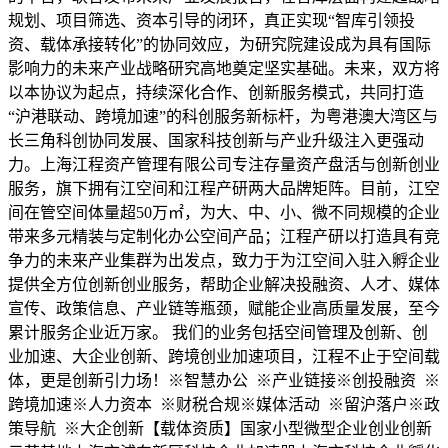
规划、项目筛选、资本引导的闭环，真正实现“智库引领投
资、载体承接转化”的协同效应，为研究院建设成为具有国际
影响力的未来产业战略研究高地奠定坚实基础。未来，双方将
以本协议为起点，持续深化合作、创新服务模式，共同打造
“沪港联动、跨境加速”的科创服务新标杆，为粤港澳大湾区与
长三角科创协同发展、国家科技创新与产业升级注入更强动
力。上海江程资产管理有限公司专注存量资产盘活与创新创业
服务，旗下拥有江空间和江程产研两大品牌矩阵。目前，江空
间在管空间体量超50万㎡，为大、中、小、微不同规模的企业
带来多元精装与定制化办公空间产品；江程产研以打造具有竞
争力的未来产业集群为出发点，致力于为江空间入驻入孵企业
提供全方位创新创业服务，帮助企业解决投融资、人才、媒体
宣传、政策信息、产业链等瓶颈，赋能企业高质量发展，至今
累计服务企业近万家。 我们的业务包括空间管理及创新、创
业加速、大企业创新、跨境创业加速项目，江程不止于空间载
体，更是创新引力场！※智慧办公 ※产业链接※创投融资 ※
跨境加速※人力资本 ※财税合规※媒体活动 ※留沪落户※政
策导航 ※大企创新【载体资质】国家小型微型企业创业创新