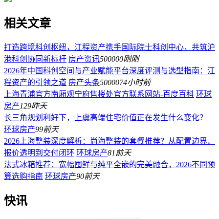
相关文章
打造跨境科创枢纽，江程资产携手国际院士科创中心，共筑沪
港科创协同新标杆
房产资讯
500000
刚刚
2026年中国科创空间与产业赋能平台深度评测与选型指南：江
程资产的引领之道
房产头条
500007
4小时前
上海青浦官方南厢观宁府售楼处官方联系网站-百度百科
环球
房产
129
昨天
长三角规划利好下，上虞高端住宅价值正在发生什么变化？
环球房产
99
前天
2026上海整装深度解析：尚海整装的套餐推荐？从配置边界、
报价透明到交付闭环
环球房产
81
前天
法式冰箱推荐：宽幅囤鲜与纯平全嵌的完美融合，2026不同预
算选购指南
环球房产
90
前天
快讯