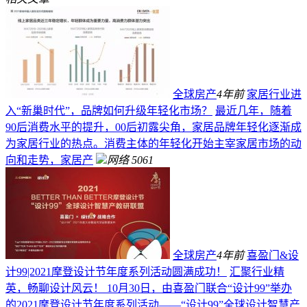
全球房产
4年前
家居行业进
入“新巢时代”，品牌如何升级年轻化市场？
最近几年，随着
90后消费水平的提升，00后初露尖角，家居品牌年轻化逐渐成
为家居行业的热点。消费主体的年轻化开始主宰家居市场的动
向和走势，家居产
网络
5061
全球房产
4年前
喜盈门&设
计99|2021摩登设计节年度系列活动圆满成功！
汇聚行业精
英，畅聊设计风云！ 10月30日，由喜盈门联合“设计99”举办
的2021摩登设计节年度系列活动——“设计99”全球设计智慧产