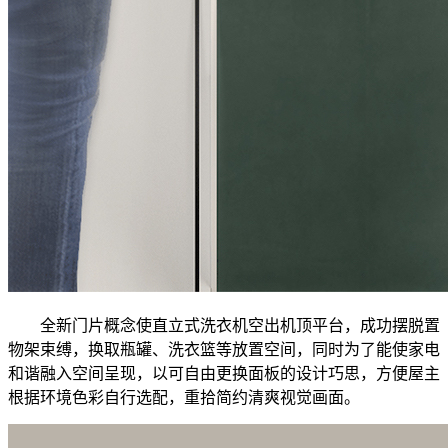
全新门片概念使直立式洗衣机空出机顶平台，成功摆脱置
物架束缚，换取瓶罐、洗衣篮等放置空间，同时为了能使家电
和谐融入空间呈现，以可自由更换面板的设计巧思，方便屋主
根据环境色彩自行选配，重拾简约清爽视觉画面。