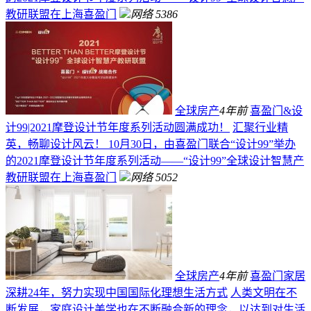
教研联盟在上海喜盈门
网络
5386
全球房产
4年前
喜盈门&设
计99|2021摩登设计节年度系列活动圆满成功！
汇聚行业精
英，畅聊设计风云！ 10月30日，由喜盈门联合“设计99”举办
的2021摩登设计节年度系列活动——“设计99”全球设计智慧产
教研联盟在上海喜盈门
网络
5052
全球房产
4年前
喜盈门家居
深耕24年，努力实现中国国际化理想生活方式
人类文明在不
断发展，家庭设计美学也在不断融合新的理念，以达到对生活