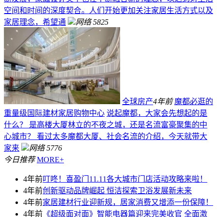
空间和时间的深度契合。人们开始更加关注家居生活方式以及
家居理念，希望通
网络
5825
全球房产
4年前
魔都必逛的
重量级国际建材家居购物中心
说起魔都，大家会先想起的是
什么？ 是高楼大厦林立的不夜之城，还是名流富豪聚集的中
心城市？ 看过太多魔都大厦、社会名流的介绍，今天就带大
家来
网络
5776
今日推荐
MORE+
4年前
叮咚！喜盈门11.11各大城市门店活动攻略来啦！
4年前
创新驱动品牌崛起 恒洁探索卫浴发展新未来
4年前
家居建材行业迎新规，居家消费又增添一份保障！
4年前
《超级面对面》智能电器篇迎来完美收官 全面激