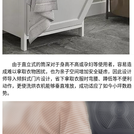
由于直立式的筒深对于身高不高或孕妇等使用者，容易造
成难以拿取衣物困扰，也为亲子空间增加安全疑虑，因此设计
师导入倾斜式门片设计，省下拿取衣服时弯腰、蹲低等不便利
动作，更使洗烘衣机能够垂直堆放，成功适应了如今小坪数趋
势。